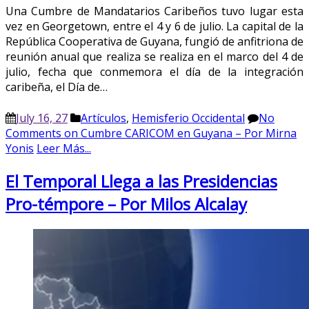
Una Cumbre de Mandatarios Caribeños tuvo lugar esta
vez en Georgetown, entre el 4 y 6 de julio. La capital de la
República Cooperativa de Guyana, fungió de anfitriona de
reunión anual que realiza se realiza en el marco del 4 de
julio, fecha que conmemora el día de la integración
caribeña, el Día de…
July 16, 27
Artículos
,
Hemisferio Occidental
No
Comments
on Cumbre CARICOM en Guyana – Por Mirna
Yonis
Leer Más...
El Temporal Llega a las Presidencias
Pro-témpore – Por Milos Alcalay