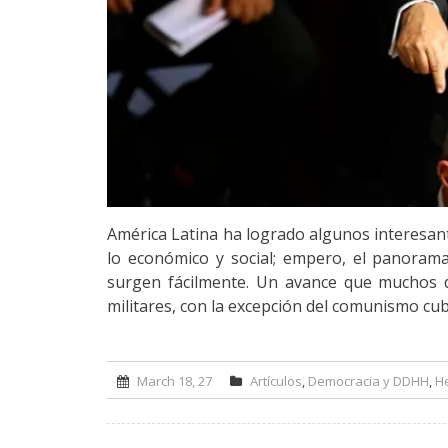
América Latina ha logrado algunos interesante
lo económico y social; empero, el panorama
surgen fácilmente. Un avance que muchos de
militares, con la excepción del comunismo cu
March 18, 27
Artículos
,
Democracia y DDHH
,
He