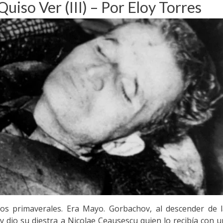
iso Ver (III) – Por Eloy Torres
tos primaverales. Era Mayo. Gorbachov, al descender de 
y dio su diestra a Nicolae Ceausescu quien lo recibía con 