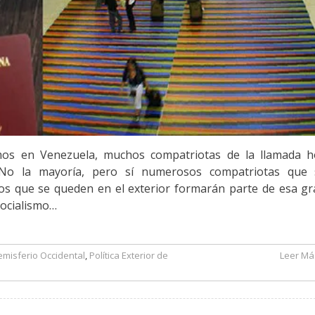
mos en Venezuela, muchos compatriotas de la llamada h
. No la mayoría, pero sí numerosos compatriotas que 
Los que se queden en el exterior formarán parte de esa g
socialismo…
misferio Occidental
,
Política Exterior de
Leer Más
sarrollo – Por Oscar Hernández Bernalette