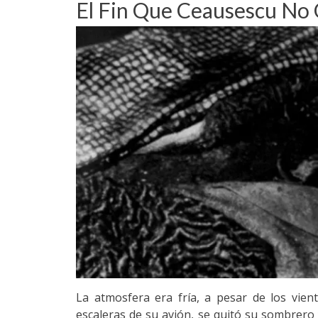
El Fin Que Ceausescu No Qu
La atmosfera era fría, a pesar de los vien
escaleras de su avión, se quitó su sombrero 