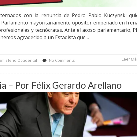
ternados con la renuncia de Pedro Pablo Kuczynski qui
un Parlamento mayoritariamente opositor empeñado en fre
 profesionales y tecnócratas. Ante el acoso parlamentario, 
es hemos agradecido a un Estadista que…
Leer Más
misferio Occidental
No Comments
on La Crisis Peruana y el nefasto
 – Por Félix Gerardo Arellano