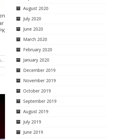
August 2020
en
July 2020
nar
June 2020
PPK
March 2020
February 2020
January 2020
...
 papel de Odebrecht – Por Milos Alcalay
December 2019
November 2019
October 2019
September 2019
August 2019
July 2019
June 2019