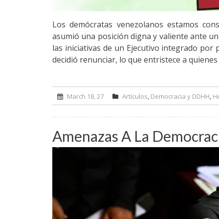
Los demócratas venezolanos estamos cons
asumió una posición digna y valiente ante 
las iniciativas de un Ejecutivo integrado por
decidió renunciar, lo que entristece a quien
March 18, 27
Artículos
,
Democracia y DDHH
,
He
Amenazas A La Democracia