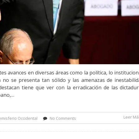
s avances en diversas áreas como la política, lo institucion
 no se presenta tan sólido y las amenazas de inestabili
stacan tiene que ver con la erradicación de las dictadu
bano,…
Leer Más
misferio Occidental
No Comments
on Amenazas a la democracia – P