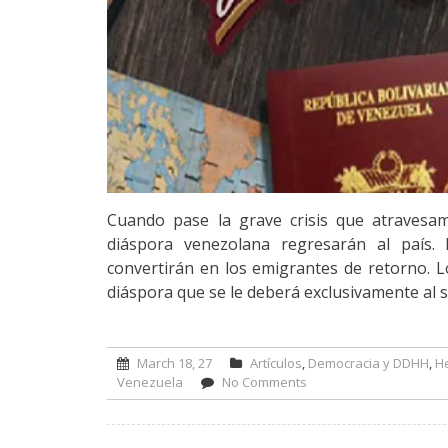
Cuando pase la grave crisis que atravesa
diáspora venezolana regresarán al país
convertirán en los emigrantes de retorno. 
diáspora que se le deberá exclusivamente al 
March 18, 27
Artículos
,
Democracia y DDHH
,
He
Venezuela
No Comments
on La diáspora y el de