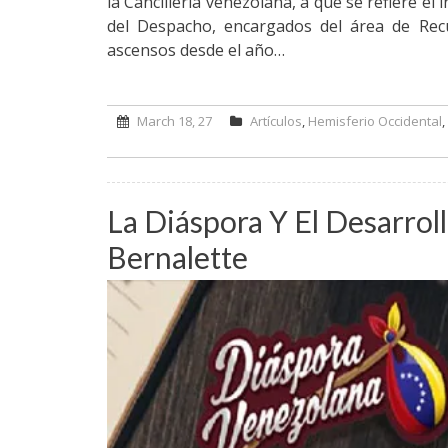
la Cancillería venezolana, a que se refiere e
del Despacho, encargados del área de Re
ascensos desde el año…
March 18, 27
Artículos
,
Hemisferio Occidental
on Ruinas diplomáticas – Por Eduardo Soto
La Diáspora Y El Desarrol
Bernalette