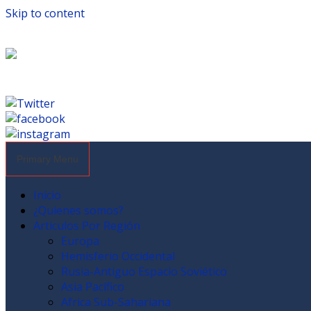
Skip to content
Primary Menu
Inicio
¿Quienes somos?
Articulos Por Región
Europa
Hemisferio Occidental
Rusia-Antiguo Espacio Soviético
Asia Pacífico
Africa Sub-Sahariana