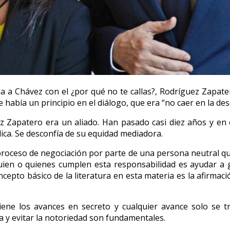
a Chávez con el ¿por qué no te callas?, Rodríguez Zapatero
e había un principio en el diálogo, que era “no caer en la desc
z Zapatero era un aliado. Han pasado casi diez años y en e
lica. Se desconfía de su equidad mediadora.
n proceso de negociación por parte de una persona neutral que
uien o quienes cumplen esta responsabilidad es ayudar a g
oncepto básico de la literatura en esta materia es la afirm
ene los avances en secreto y cualquier avance solo se tra
ia y evitar la notoriedad son fundamentales.