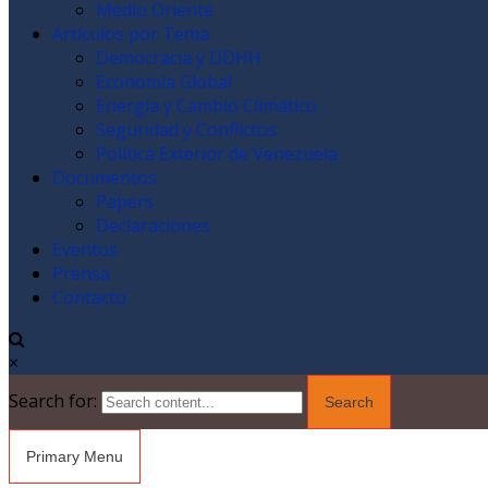
Medio Oriente
Artículos por Tema
Democracia y DDHH
Economía Global
Energía y Cambio Climático
Seguridad y Conflictos
Política Exterior de Venezuela
Documentos
Papers
Declaraciones
Eventos
Prensa
Contacto
×
Search for:
Primary Menu