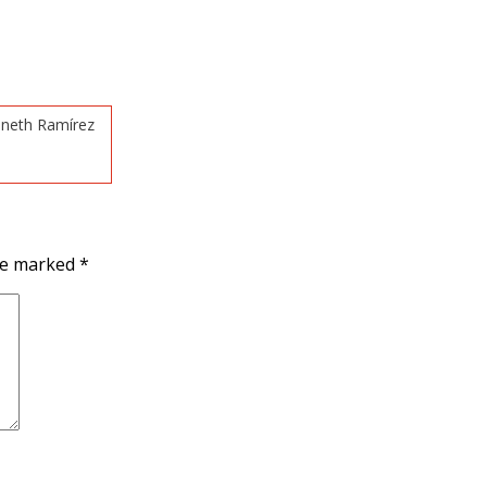
nneth Ramírez
are marked
*