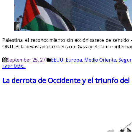
Palestina: el reconocimiento sin acción carece de sentid
ONU es la devastadora Guerra en Gaza y el clamor internaci
September 25, 27
EEUU
,
Europa
,
Medio Oriente
,
Seguri
Leer Más...
La derrota de Occidente y el triunfo del