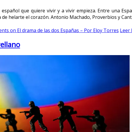
 español que quiere vivir y a vivir empieza. Entre una Es
a de helarte el corazón. Antonio Machado, Proverbios y Cant
ents
on El drama de las dos Españas – Por Eloy Torres
Leer 
rellano