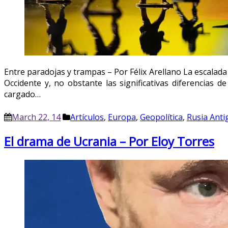
Entre paradojas y trampas – Por Félix Arellano La escalad
Occidente y, no obstante las significativas diferencias d
cargado…
March 22, 14
Artículos
,
Europa
,
Geopolítica
,
Rusia Anti
El drama de Ucrania – Por Eloy Torres