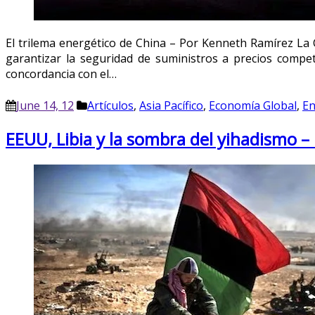
El trilema energético de China – Por Kenneth Ramírez La C
garantizar la seguridad de suministros a precios compet
concordancia con el…
June 14, 12
Artículos
,
Asia Pacífico
,
Economía Global
,
En
EEUU, Libia y la sombra del yihadismo –