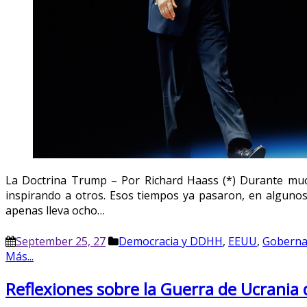
La Doctrina Trump – Por Richard Haass (*) Durante mu
inspirando a otros. Esos tiempos ya pasaron, en alguno
apenas lleva ocho…
September 25, 27
Democracia y DDHH
,
EEUU
,
Goberna
Más...
Reflexiones sobre la Guerra de Ucrania de