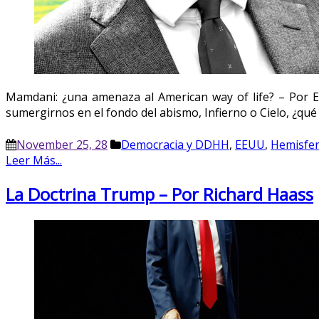
Mamdani: ¿una amenaza al American way of life? – Por E
sumergirnos en el fondo del abismo, Infierno o Cielo, ¿qué
November 25, 28
Democracia y DDHH
,
EEUU
,
Hemisfer
Leer Más...
La Doctrina Trump – Por Richard Haass