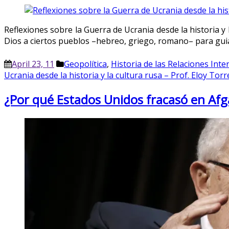
Reflexiones sobre la Guerra de Ucrania desd
Dios a ciertos pueblos –hebreo, griego, romano– para guiar
April 23, 11
Geopolítica
,
Historia de las Relaciones Inte
Ucrania desde la historia y la cultura rusa – Prof. Eloy Torr
¿Por qué Estados Unidos fracasó en Afg