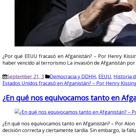
¿Por qué EEUU fracasó en Afganistán? – Por Henry Kissing
haber vencido al terrorismo La invasión de Afganistán por
September 21, 3
Democracia y DDHH
,
EEUU
,
Historia 
Estados Unidos fracasó en Afganistán? – Por Henry Kissin
¿En qué nos equivocamos tanto en Afga
¿En qué nos equivocamos tanto en Afganistán? – Por Alon B
decisión correcta y ciertamente tardía. Sin embargo, la fa