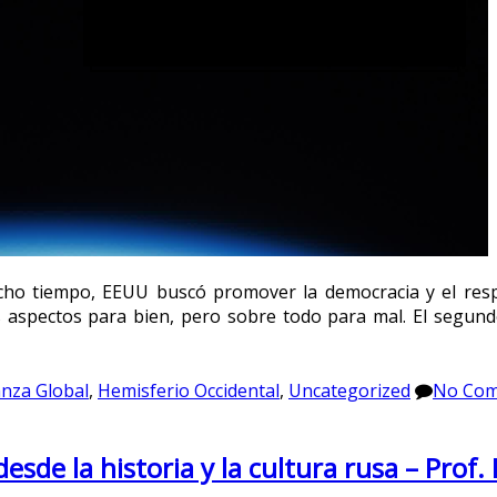
cho tiempo, EEUU buscó promover la democracia y el re
s aspectos para bien, pero sobre todo para mal. El seg
nza Global
,
Hemisferio Occidental
,
Uncategorized
No Co
sde la historia y la cultura rusa – Prof.