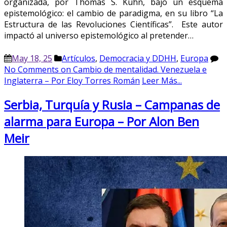
organizada, por Thomas S. Kuhn, bajo un esquema
epistemológico: el cambio de paradigma, en su libro “La
Estructura de las Revoluciones Científicas”. Este autor
impactó al universo epistemológico al pretender…
May 18, 25
Artículos
,
Democracia y DDHH
,
Europa
No Comments
on Cambio de mentalidad. Venezuela e
Inglaterra – Por Eloy Torres Román
Leer Más...
Serbia, Turquía y Rusia – Campanas de
alarma para Europa – Por Alon Ben
Meir