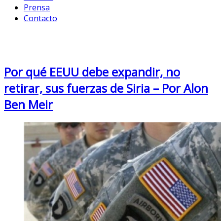
Prensa
Contacto
Month: May 2018
Por qué EEUU debe expandir, no
retirar, sus fuerzas de Siria – Por Alon
Ben Meir