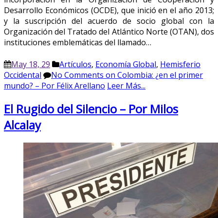
Desarrollo Económicos (OCDE), que inició en el año 2013;
y la suscripción del acuerdo de socio global con la
Organización del Tratado del Atlántico Norte (OTAN), dos
instituciones emblemáticas del llamado…
May 18, 29
Artículos
,
Economía Global
,
Hemisferio
Occidental
No Comments
on Colombia: ¿en el primer
mundo? – Por Félix Arellano
Leer Más...
El Rugido del Silencio – Por Milos
Alcalay