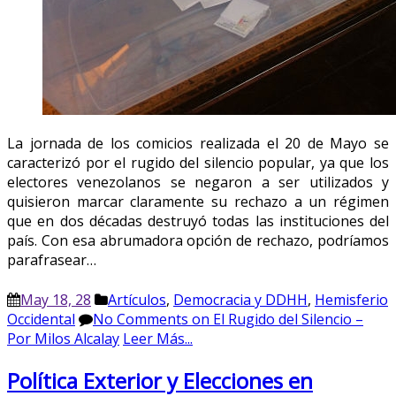
La jornada de los comicios realizada el 20 de Mayo se
caracterizó por el rugido del silencio popular, ya que los
electores venezolanos se negaron a ser utilizados y
quisieron marcar claramente su rechazo a un régimen
que en dos décadas destruyó todas las instituciones del
país. Con esa abrumadora opción de rechazo, podríamos
parafrasear…
May 18, 28
Artículos
,
Democracia y DDHH
,
Hemisferio
Occidental
No Comments
on El Rugido del Silencio –
Por Milos Alcalay
Leer Más...
Política Exterior y Elecciones en