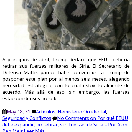
A principios de abril, Trump declaró que EEUU debería
retirar sus fuerzas militares de Siria. El Secretario de
Defensa Mattis parece haber convencido a Trump de
posponer este plan por al menos seis meses, alegando
necesidad estratégica, con lo cual estoy totalmente de
acuerdo. Más allá de eso, sin embargo, las fuerzas
estadounidenses no sólo…
May 18, 31
Artículos
,
Hemisferio Occidental
,
Seguridad y Conflictos
No Comments
on Por qué EEUU
debe expandir, no retirar, sus fuerzas de Siria – Por Alon
Ben Meir
Leer Más...