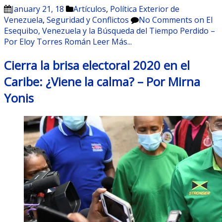
January 21, 18
Artículos
,
Política Exterior de
Venezuela
,
Seguridad y Conflictos
No Comments
on El
Esequibo, Venezuela y la Búsqueda del Tiempo Perdido –
Por Eloy Torres Román
Leer Más...
Cierra la brisa electoral 2020 en el
Caribe: ¿Viene la calma? – Por Mirna
Yonis