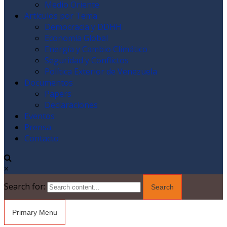
Medio Oriente
Artículos por Tema
Democracia y DDHH
Economía Global
Energía y Cambio Climático
Seguridad y Conflictos
Política Exterior de Venezuela
Documentos
Papers
Declaraciones
Eventos
Prensa
Contacto
×
Search for:
Primary Menu