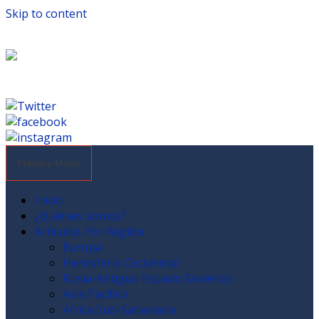
Skip to content
Primary Menu
Inicio
¿Quienes somos?
Articulos Por Región
Europa
Hemisferio Occidental
Rusia-Antiguo Espacio Soviético
Asia Pacífico
Africa Sub-Sahariana