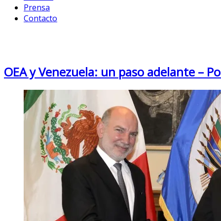
Prensa
Contacto
Month: March 2017
OEA y Venezuela: un paso adelante – P