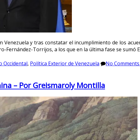
en Venezuela y tras constatar el incumplimiento de los acue
ero-Fernández-Torrijos, a los que en la última fase se sumó E
o Occidental
,
Política Exterior de Venezuela
No Comments
ina – Por Greismaroly Montilla