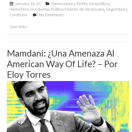
January 26, 20
Democracia y DDHH
,
Geopolítica
,
Hemisferio Occidental
,
Política Exterior de Venezuela
,
Seguridad y
Conflictos
No Comments
on Este Hemisferio es de todos – Por
Luiz Inácio Lula da Silva
Leer Más...
Mamdani: ¿una Amenaza Al
American Way Of Life? – Por
Eloy Torres