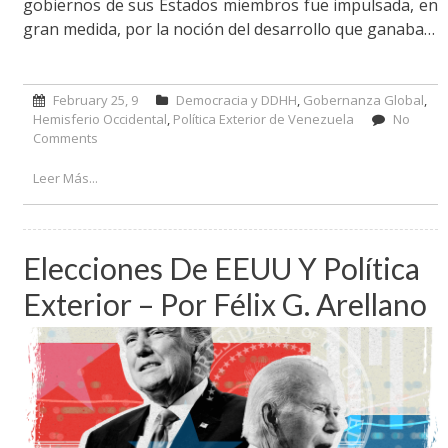
gobiernos de sus Estados miembros fue impulsada, en
gran medida, por la noción del desarrollo que ganaba…
February 25, 9
Democracia y DDHH
,
Gobernanza Global
,
Hemisferio Occidental
,
Política Exterior de Venezuela
No
Comments
on OEA, sobre su fortaleza institucional y debilidad
política – Por Carlos Pozzo Bracho
Leer Más...
Elecciones De EEUU Y Política
Exterior – Por Félix G. Arellano