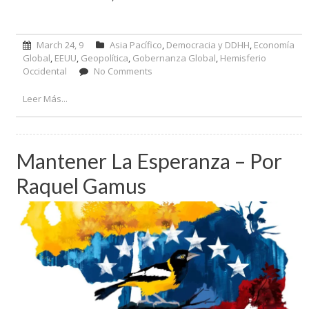
March 24, 9
Asia Pacífico
,
Democracia y DDHH
,
Economía
Global
,
EEUU
,
Geopolítica
,
Gobernanza Global
,
Hemisferio
Occidental
No Comments
on ¿Potencias dialogantes? – Por
Félix G. Arellano
Leer Más...
Mantener La Esperanza – Por
Raquel Gamus