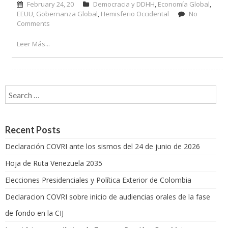
February 24, 20
Democracia y DDHH
,
Economía Global
,
EEUU
,
Gobernanza Global
,
Hemisferio Occidental
No
Comments
on La visión iliberal: ¿un proceso glocal? – Por Félix G.
Arellano
Leer Más...
Search for:
Recent Posts
Declaración COVRI ante los sismos del 24 de junio de 2026
Hoja de Ruta Venezuela 2035
Elecciones Presidenciales y Política Exterior de Colombia
Declaracion COVRI sobre inicio de audiencias orales de la fase
de fondo en la CIJ