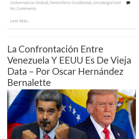
Gobernanza Global
,
Hemisferio Occidental
,
Uncategorized
No Comments
on La Doctrina Trump – Por Richard Haass
Leer Más...
La Confrontación Entre
Venezuela Y EEUU Es De Vieja
Data – Por Oscar Hernández
Bernalette