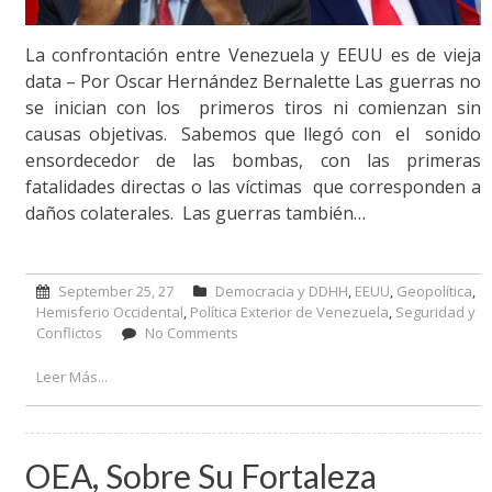
La confrontación entre Venezuela y EEUU es de vieja
data – Por Oscar Hernández Bernalette Las guerras no
se inician con los primeros tiros ni comienzan sin
causas objetivas. Sabemos que llegó con el sonido
ensordecedor de las bombas, con las primeras
fatalidades directas o las víctimas que corresponden a
daños colaterales. Las guerras también…
September 25, 27
Democracia y DDHH
,
EEUU
,
Geopolítica
,
Hemisferio Occidental
,
Política Exterior de Venezuela
,
Seguridad y
Conflictos
No Comments
on La confrontación entre Venezuela
y EEUU es de vieja data – Por Oscar
Hernández Bernalette
Leer Más...
OEA, Sobre Su Fortaleza