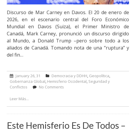
Discurso de Mar Carney en Davos. El 20 de enero de
2026, en el escenario central del Foro Económico
Mundial en Davos (Suiza), el Primer Ministro de
Canadá, Mark Carney, pronunció un discurso dirigido
al Mundo, a Donald Trump –pero sobre todo a los
aliados de Canadá. Tomando nota de una “ruptura” y
del fin…
January 26, 31
Democracia y DDHH
,
Geopolítica
,
Gobernanza Global
,
Hemisferio Occidental
,
Seguridad y
Conflictos
No Comments
on Discurso de Mark Carney en
Davos
Leer Más...
Este Hemisferio Es De Todos –