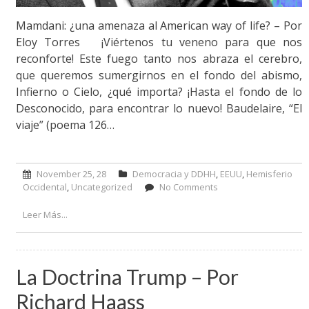
Mamdani: ¿una amenaza al American way of life? – Por
Eloy Torres ¡Viértenos tu veneno para que nos
reconforte! Este fuego tanto nos abraza el cerebro,
que queremos sumergirnos en el fondo del abismo,
Infierno o Cielo, ¿qué importa? ¡Hasta el fondo de lo
Desconocido, para encontrar lo nuevo! Baudelaire, “El
viaje” (poema 126…
November 25, 28
Democracia y DDHH
,
EEUU
,
Hemisferio
Occidental
,
Uncategorized
No Comments
on Mamdani: ¿una
amenaza al American
way of life? – Por Eloy
Leer Más...
Torres
La Doctrina Trump – Por
Richard Haass