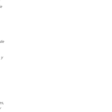
de
 de
 y
es,
y