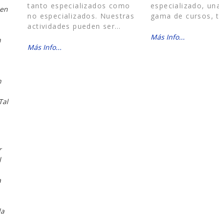
tanto especializados como
especializado, un
 en
no especializados. Nuestras
gama de cursos, t
actividades pueden ser…
Más Info...
n
Más Info...
,
n
Tal
r
l
a
la