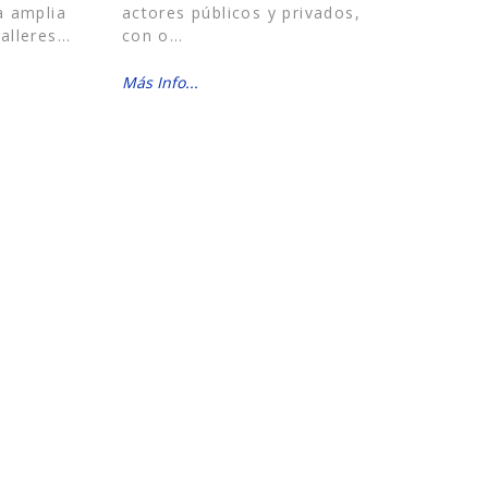
a amplia
actores públicos y privados,
alleres…
con o…
Más Info...