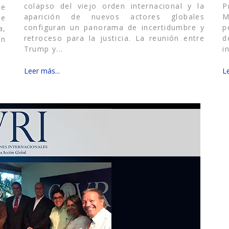
colapso del viejo orden internacional y la
P
 e
aparición de nuevos actores globales
M
de
configuran un panorama de incertidumbre y
p
a,
retroceso para la justicia. La reunión entre
d
en
Trump y...
i
Leer más...
Le