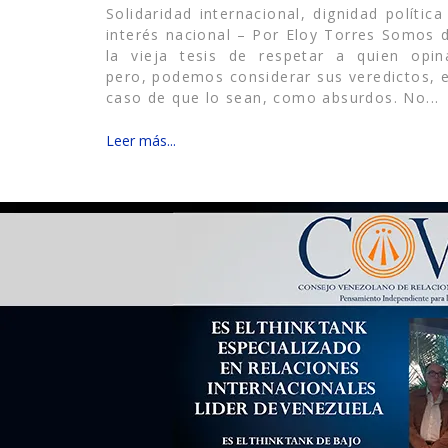
Solidaridad internacional, dignidad política
interés nacional – Por Eloy Torres Somos 
la vieja tesis de respetar a quien opin
pero, podemos considerar sus veredictos, 
caso de que lo sean, como absurdos. No...
Leer más...