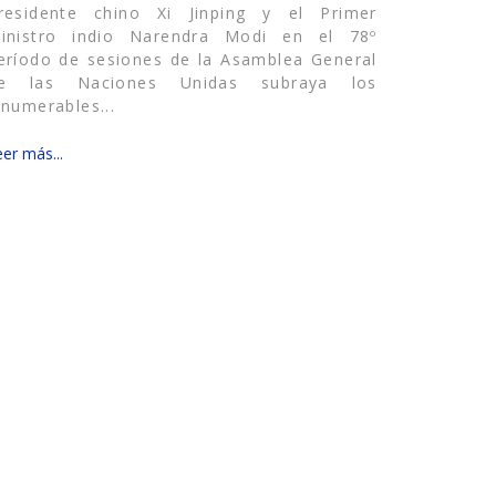
residente chino Xi Jinping y el Primer
inistro indio Narendra Modi en el 78º
eríodo de sesiones de la Asamblea General
e las Naciones Unidas subraya los
nnumerables...
er más...