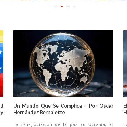
ad
Un Mundo Que Se Complica – Por Oscar
E
oy
Hernández Bernalette
H
La renegociación de la paz en Ucrania, el
L