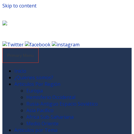
Skip to content
Primary Menu
Inicio
¿Quienes somos?
Articulos Por Región
Europa
Hemisferio Occidental
Rusia-Antiguo Espacio Soviético
Asia Pacífico
Africa Sub-Sahariana
Medio Oriente
Artículos por Tema