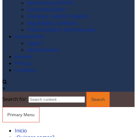
Democracia y DDHH
Economía Global
Energía y Cambio Climático
Seguridad y Conflictos
Política Exterior de Venezuela
Documentos
Papers
Declaraciones
Eventos
Prensa
Contacto
×
Search for:
Primary Menu
Inicio