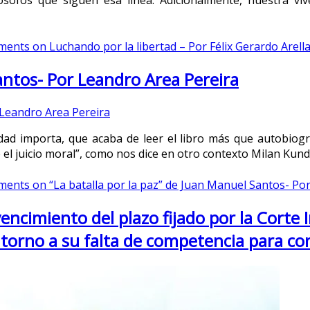
ósofos que siguen esa línea. Adicionalmente, nuestra viv
ments
on Luchando por la libertad – Por Félix Gerardo Arell
Santos- Por Leandro Area Pereira
dad importa, que acaba de leer el libro más que autobiográ
de el juicio moral”, como nos dice en otro contexto Milan K
ments
on “La batalla por la paz” de Juan Manuel Santos- Po
ncimiento del plazo fijado por la Corte I
orno a su falta de competencia para co