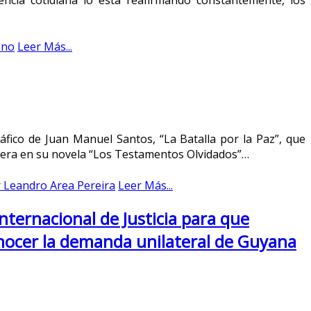
encia cotidiana lo está reafirmando constantemente, los
ano
Leer Más...
fico de Juan Manuel Santos, “La Batalla por la Paz”, que
undera en su novela “Los Testamentos Olvidados”…
r Leandro Area Pereira
Leer Más...
nternacional de Justicia para que
nocer la demanda unilateral de Guyana