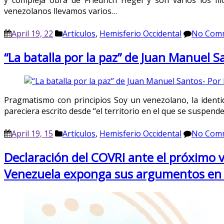
y compleja obra de Friedrich Hegel y son varios los fil
venezolanos llevamos varios…
April 19, 22
Artículos
,
Hemisferio Occidental
No Com
“La batalla por la paz” de Juan Manuel 
Pragmatismo con principios Soy un venezolano, la identi
pareciera escrito desde “el territorio en el que se suspen
April 19, 15
Artículos
,
Hemisferio Occidental
No Com
Declaración del COVRI ante el próximo ve
Venezuela exponga sus argumentos en t