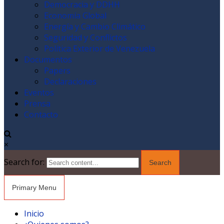
Democracia y DDHH
Economía Global
Energía y Cambio Climático
Seguridad y Conflictos
Política Exterior de Venezuela
Documentos
Papers
Declaraciones
Eventos
Prensa
Contacto
×
Search for:
Primary Menu
Inicio