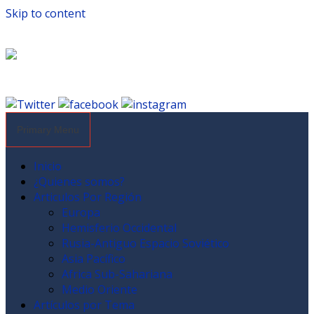
Skip to content
Primary Menu
Inicio
¿Quienes somos?
Articulos Por Región
Europa
Hemisferio Occidental
Rusia-Antiguo Espacio Soviético
Asia Pacífico
Africa Sub-Sahariana
Medio Oriente
Artículos por Tema