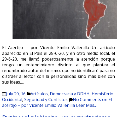
El Acertijo – por Vicente Emilio Vallenilla Un artículo
aparecido en El País el 28-6-20, y en otro medio local, el
29-6-20, me llamó poderosamente la atención porque
tengo un entendimiento distinto al que plantea el
renombrado autor del mismo, que no identificaré para no
distraer al lector con la personalidad sino más bien con
sus ideas….
July 20, 16
Artículos
,
Democracia y DDHH
,
Hemisferio
Occidental
,
Seguridad y Conflictos
No Comments
on El
acertijo – por Vicente Emilio Vallenilla
Leer Más...