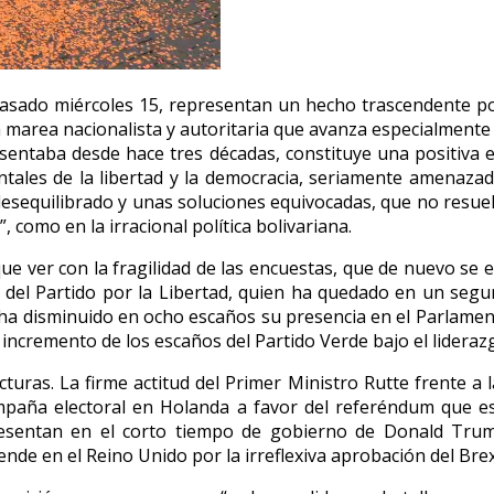
pasado miércoles 15, representan un hecho trascendente pol
a marea nacionalista y autoritaria que avanza especialmente
sentaba desde hace tres décadas, constituye una positiva 
tales de la libertad y la democracia, seriamente amenazad
desequilibrado y unas soluciones equivocadas, que no resue
como en la irracional política bolivariana.
 que ver con la fragilidad de las encuestas, que de nuevo se 
co del Partido por la Libertad, quien ha quedado en un seg
 ha disminuido en ocho escaños su presencia en el Parlamen
incremento de los escaños del Partido Verde bajo el liderazg
cturas. La firme actitud del Primer Ministro Rutte frente a
ampaña electoral en Holanda a favor del referéndum que
resentan en el corto tiempo de gobierno de Donald Tru
ende en el Reino Unido por la irreflexiva aprobación del Brex