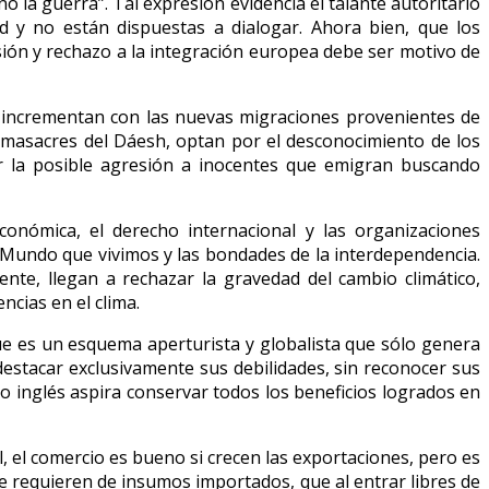
o la guerra”. Tal expresión evidencia el talante autoritario
d y no están dispuestas a dialogar. Ahora bien, que los
ón y rechazo a la integración europea debe ser motivo de
e incrementan con las nuevas migraciones provenientes de
las masacres del Dáesh, optan por el desconocimiento de los
r la posible agresión a inocentes que emigran buscando
 económica, el derecho internacional y las organizaciones
l Mundo que vivimos y las bondades de la interdependencia.
nte, llegan a rechazar la gravedad del cambio climático,
cias en el clima.
e es un esquema aperturista y globalista que sólo genera
stacar exclusivamente sus debilidades, sin reconocer sus
o inglés aspira conservar todos los beneficios logrados en
l, el comercio es bueno si crecen las exportaciones, pero es
ue requieren de insumos importados, que al entrar libres de