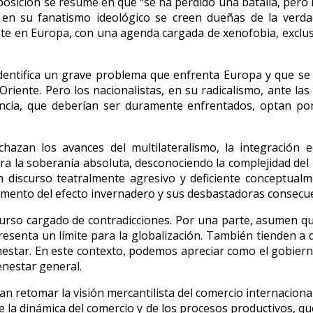
posición se resume en que “se ha perdido una batalla, pero n
e en su fanatismo ideológico se creen dueñas de la verda
te en Europa, con una agenda cargada de xenofobia, exclusi
identifica un grave problema que enfrenta Europa y que s
o Oriente. Pero los nacionalistas, en su radicalismo, ante 
encia, que deberían ser duramente enfrentados, optan po
rechazan los avances del multilateralismo, la integración
tra la soberanía absoluta, desconociendo la complejidad de
discurso teatralmente agresivo y deficiente conceptualme
mento del efecto invernadero y sus desbastadoras consecuen
curso cargado de contradicciones. Por una parte, asumen qu
enta un límite para la globalización. También tienden a de
nestar. En este contexto, podemos apreciar como el gobiern
enestar general.
an retomar la visión mercantilista del comercio internaciona
e la dinámica del comercio y de los procesos productivos, q