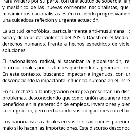
Para Wilders por su parte, con una actitud de soberbia, la 
y mesiánico de las nuevas corrientes nacionalistas, qu
movimientos nacionalistas estén creciendo progresivamen
una cuidadosa reflexión y urgente actuación.
La actitud xenofóbica, particularmente anti-musulmana, 
Siria y de la brutal violencia del ISIS ó Dáesh en el Medi
derechos humanos. Frente a hechos específicos de viol
soluciones.
El nacionalismo radical, al satanizar la globalización, 
internacionales por los límites que tienden a generan con
En este contexto, buscando impactar a ingenuos, con un 
desconociendo la impactante influencia humana en el incre
En su rechazo a la integración europea presentan un dis
problemas, desconociendo que como unión aduanera repres
beneficios en la generación de empleos, inversiones y bie
la integración, pero rechazando sus obligaciones con el bi
Los nacionalistas radicales en sus contradicciones parecier
malo si lo hacen las importaciones. Este discurso desconoc