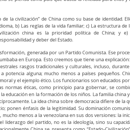
de la civilización” de China como su base de identidad. El
idioma, b) Las reglas de la vida familiar; c) La estructura de 
vilización china es la prioridad política de China; y e)
sponsabilidad y deber del Estado.
nsformación, generada por un Partido Comunista. Ese proc
rumbaba en Europa. Esto creemos que tiene una explicación:
strales rasgos tradicionales y culturales, incluso, durante
a potencia alguna; mucho menos a países pequeños. Chi
 moral y el ejemplo ético. Los funcionarios son educados por
as normas éticas, como principio para gobernar, se comb
y la educación en la formación de los niños. La familia china y
procamente. La idea china sobre democracia difiere de la 
o; ponen énfasis de la legitimidad. Su dominación comuni
, mucho menos a la venezolana en sus dos versiones: la inic
el liderazgo del partido, no es la ideología, sino su capaci
acionalmente China se presenta como “Estado-Civilización