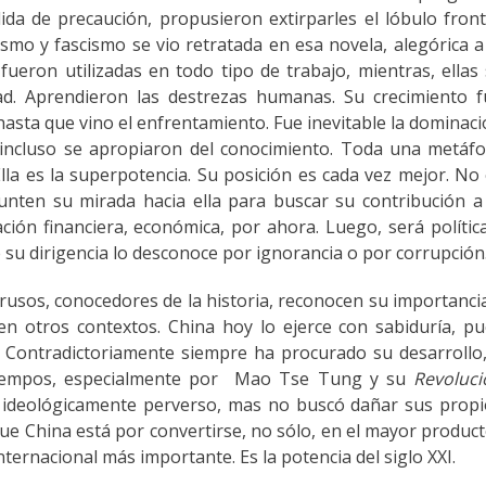
da de precaución, propusieron extirparles el lóbulo front
 y fascismo se vio retratada en esa novela, alegórica a
ueron utilizadas en todo tipo de trabajo, mientras, ellas
dad. Aprendieron las destrezas humanas. Su crecimiento 
hasta que vino el enfrentamiento. Fue inevitable la dominac
, incluso se apropiaron del conocimiento. Toda una metáf
Ella es la superpotencia. Su posición es cada vez mejor. No
punten su mirada hacia ella para buscar su contribución a
pación financiera, económica, por ahora. Luego, será polític
e su dirigencia lo desconoce por ignorancia o por corrupción
rusos, conocedores de la historia, reconocen su importanci
n otros contextos. China hoy lo ejerce con sabiduría, p
o. Contradictoriamente siempre ha procurado su desarrollo
 tiempos, especialmente por Mao Tse Tung y su
Revoluci
e ideológicamente perverso, mas no buscó dañar sus prop
ue China está por convertirse, no sólo, en el mayor produc
nternacional más importante. Es la potencia del siglo XXI.