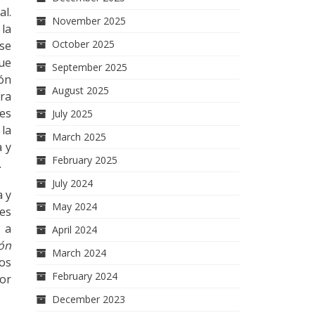
al.
November 2025
 la
October 2025
 se
fue
September 2025
ión
August 2025
ora
 es
July 2025
 la
March 2025
a y
February 2025
.
July 2024
a y
May 2024
ues
, a
April 2024
ón
March 2024
ios
February 2024
tor
December 2023