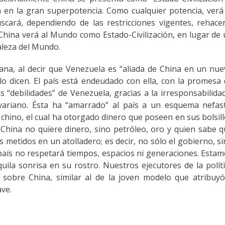
 en la gran superpotencia. Como cualquier potencia, verá
cará, dependiendo de las restricciones vigentes, rehace
China verá al Mundo como Estado-Civilización, en lugar de
aleza del Mundo.
fana, al decir que Venezuela es “aliada de China en un nu
o dicen. El país está endeudado con ella, con la promesa
s “debilidades” de Venezuela, gracias a la irresponsabilida
ivariano. Ésta ha “amarrado” al país a un esquema nefas
hino, el cual ha otorgado dinero que poseen en sus bolsil
 China no quiere dinero, sino petróleo, oro y quien sabe 
etidos en un atolladero; es decir, no sólo el gobierno, s
país no respetará tiempos, espacios ni generaciones. Esta
ila sonrisa en su rostro. Nuestros ejecutores de la polít
sobre China, similar al de la joven modelo que atribuyó
ave.