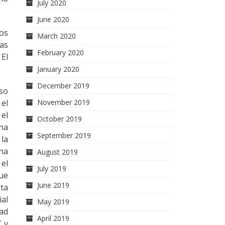
July 2020
June 2020
los
March 2020
las
February 2020
 El
January 2020
December 2019
eso
 el
November 2019
 el
October 2019
na
September 2019
 la
ina
August 2019
 el
July 2019
que
June 2019
sta
ial
May 2019
dad
April 2019
” y