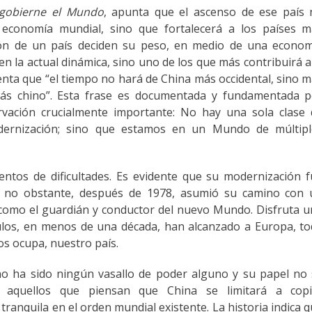
gobierne el Mundo
, apunta que el ascenso de ese país 
 economía mundial, sino que fortalecerá a los países m
ión de un país deciden su peso, en medio de una econom
en la actual dinámica, sino uno de los que más contribuirá a
nta que “el tiempo no hará de China más occidental, sino 
ás chino”. Esta frase es documentada y fundamentada p
ervación crucialmente importante: No hay una sola clase
rnización; sino que estamos en un Mundo de múltipl
ntos de dificultades. Es evidente que su modernización 
a, no obstante, después de 1978, asumió su camino con 
 como el guardián y conductor del nuevo Mundo. Disfruta 
culos, en menos de una década, han alcanzado a Europa, t
nos ocupa, nuestro país.
, no ha sido ningún vasallo de poder alguno y su papel no
s aquellos que piensan que China se limitará a copi
anquila en el orden mundial existente. La historia indica 