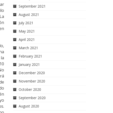
rar
September 2021
ilo
August 2021
 La
ión
July 2021
 en
May 2021
April 2021
do,
March 2021
 ha
February 2021
 la
010
January 2021
 No
December 2020
rá
November 2020
 de
ado
October 2020
ién
September 2020
uyo
os.
August 2020
 no