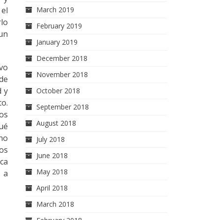
 el
March 2019
rlo
February 2019
 un
January 2019
December 2018
evo
November 2018
 de
d y
October 2018
to.
September 2018
los
August 2018
qué
ino
July 2018
mos
June 2018
ica
May 2018
 a
April 2018
March 2018