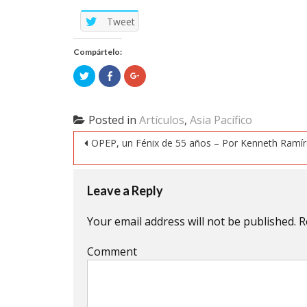
Tweet
Compártelo:
Click
Click
Click
to
to
to
share
share
share
on
on
on
Twitter
Facebook
Google+
(Opens
(Opens
(Opens
Posted in
Artículos
,
Asia Pacífico
in
in
in
new
new
new
Post navigation
window)
window)
window)
OPEP, un Fénix de 55 años – Por Kenneth Ramí
Leave a Reply
Your email address will not be published.
R
Comment