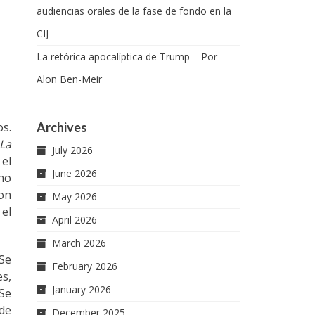
audiencias orales de la fase de fondo en la
CIJ
La retórica apocalíptica de Trump – Por
Alon Ben-Meir
os.
Archives
La
July 2026
 el
June 2026
ino
con
May 2026
 el
April 2026
March 2026
 Se
February 2026
es,
January 2026
 Se
 de
December 2025