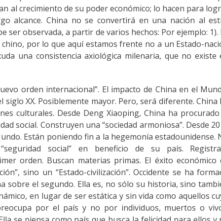
n al crecimiento de su poder económico; lo hacen para log
argo alcance. China no se convertirá en una nación al est
ebe ser observada, a partir de varios hechos: Por ejemplo: 1).
 chino, por lo que aquí estamos frente no a un Estado-nac
xuda una consistencia axiológica milenaria, que no existe
nuevo orden internacional”. El impacto de China en el Mun
 siglo XX. Posiblemente mayor. Pero, será diferente. China
iones culturales. Desde Deng Xiaoping, China ha procurado
vidad social. Construyen una “sociedad armoniosa”. Desde 2
Mundo. Están poniendo fin a la hegemonía estadounidense.
“seguridad social” en beneficio de su país. Registra
primer orden. Buscan materias primas. El éxito económico
ón”, sino un “Estado-civilización”. Occidente se ha form
a sobre el segundo. Ella es, no sólo su historia, sino tamb
inámico, en lugar de ser estática y sin vida como aquellos c
preocupa por el país y no por individuos, muertos o viv
la se piensa como país que busca la felicidad para ellos y