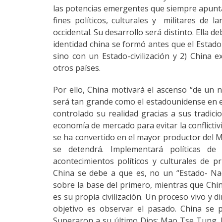
las potencias emergentes que siempre apunta
fines políticos, culturales y militares de l
occidental. Su desarrollo será distinto. Ella d
identidad china se formó antes que el Estado
sino con un Estado-civilización y 2) China e
otros países.
Por ello, China motivará el ascenso “de un 
será tan grande como el estadounidense en el
controlado su realidad gracias a sus tradic
economía de mercado para evitar la conflicti
se ha convertido en el mayor productor del 
se detendrá. Implementará políticas de 
acontecimientos políticos y culturales de 
China se debe a que es, no un “Estado- Naci
sobre la base del primero, mientras que Chin
es su propia civilización. Un proceso vivo y d
objetivo es observar el pasado. China se 
Superaron a su último Dios: Mao Tse Tung. El