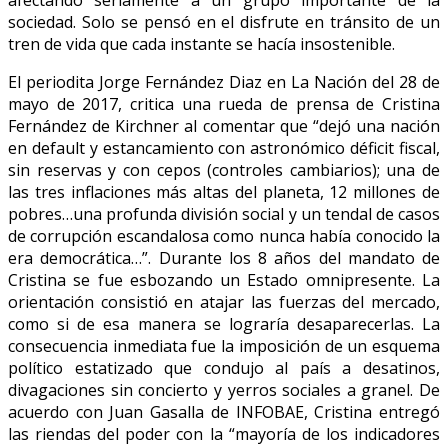
afectando seriamente a un grupo importante de la
sociedad. Solo se pensó en el disfrute en tránsito de un
tren de vida que cada instante se hacía insostenible.
El periodita Jorge Fernández Diaz en La Nación del 28 de
mayo de 2017, critica una rueda de prensa de Cristina
Fernández de Kirchner al comentar que “dejó una nación
en default y estancamiento con astronómico déficit fiscal,
sin reservas y con cepos (controles cambiarios); una de
las tres inflaciones más altas del planeta, 12 millones de
pobres…una profunda división social y un tendal de casos
de corrupción escandalosa como nunca había conocido la
era democrática…”. Durante los 8 años del mandato de
Cristina se fue esbozando un Estado omnipresente. La
orientación consistió en atajar las fuerzas del mercado,
como si de esa manera se lograría desaparecerlas. La
consecuencia inmediata fue la imposición de un esquema
político estatizado que condujo al país a desatinos,
divagaciones sin concierto y yerros sociales a granel. De
acuerdo con Juan Gasalla de INFOBAE, Cristina entregó
las riendas del poder con la “mayoría de los indicadores