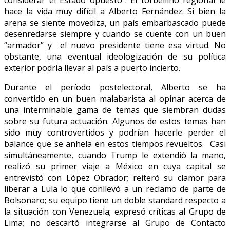
considerar el Estado opuesto”. El torbellino regional le
hace la vida muy difícil a Alberto Fernández. Si bien la
arena se siente movediza, un país embarbascado puede
desenredarse siempre y cuando se cuente con un buen
“armador” y el nuevo presidente tiene esa virtud. No
obstante, una eventual ideologización de su política
exterior podría llevar al país a puerto incierto.
Durante el período postelectoral, Alberto se ha
convertido en un buen malabarista al opinar acerca de
una interminable gama de temas que siembran dudas
sobre su futura actuación. Algunos de estos temas han
sido muy controvertidos y podrían hacerle perder el
balance que se anhela en estos tiempos revueltos. Casi
simultáneamente, cuando Trump le extendió la mano,
realizó su primer viaje a México en cuya capital se
entrevistó con López Obrador; reiteró su clamor para
liberar a Lula lo que conllevó a un reclamo de parte de
Bolsonaro; su equipo tiene un doble standard respecto a
la situación con Venezuela; expresó críticas al Grupo de
Lima; no descartó integrarse al Grupo de Contacto