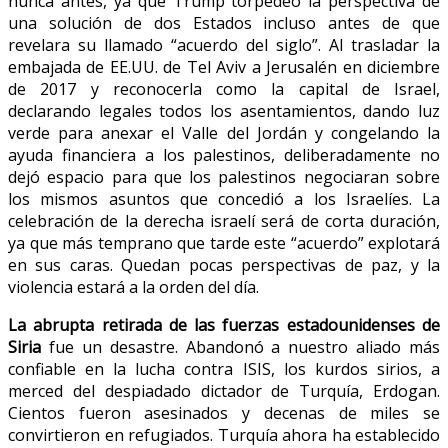
nunca antes, ya que Trump torpedeó la perspectiva de
una solución de dos Estados incluso antes de que
revelara su llamado “acuerdo del siglo”. Al trasladar la
embajada de EE.UU. de Tel Aviv a Jerusalén en diciembre
de 2017 y reconocerla como la capital de Israel,
declarando legales todos los asentamientos, dando luz
verde para anexar el Valle del Jordán y congelando la
ayuda financiera a los palestinos, deliberadamente no
dejó espacio para que los palestinos negociaran sobre
los mismos asuntos que concedió a los Israelíes. La
celebración de la derecha israelí será de corta duración,
ya que más temprano que tarde este “acuerdo” explotará
en sus caras. Quedan pocas perspectivas de paz, y la
violencia estará a la orden del día.
La abrupta retirada de las fuerzas estadounidenses de
Siria
fue un desastre. Abandonó a nuestro aliado más
confiable en la lucha contra ISIS, los kurdos sirios, a
merced del despiadado dictador de Turquía, Erdogan.
Cientos fueron asesinados y decenas de miles se
convirtieron en refugiados. Turquía ahora ha establecido