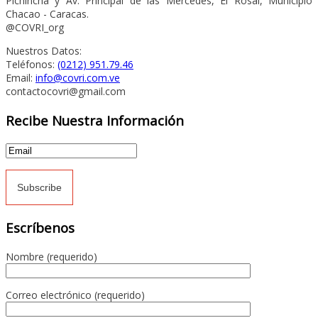
Pichincha y Av. Principal de las Mercedes, El Rosal, Municipio
Chacao - Caracas.
@COVRI_org
Nuestros Datos:
Teléfonos:
(0212) 951.79.46
Email:
info@covri.com.ve
contactocovri@gmail.com
Recibe Nuestra Información
Escríbenos
Nombre (requerido)
Correo electrónico (requerido)