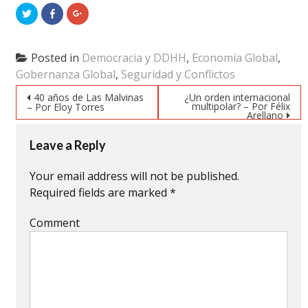
Click
Click
Click
to
to
to
share
share
share
on
on
on
Twitter
Facebook
Google+
(Opens
(Opens
(Opens
Posted in
Democracia y DDHH
,
Economía Global
,
in
in
in
new
new
new
Gobernanza Global
,
Seguridad y Conflictos
window)
window)
window)
Post navigation
40 años de Las Malvinas
¿Un orden internacional
multipolar? – Por Félix
– Por Eloy Torres
Arellano
Leave a Reply
Your email address will not be published.
Required fields are marked
*
Comment