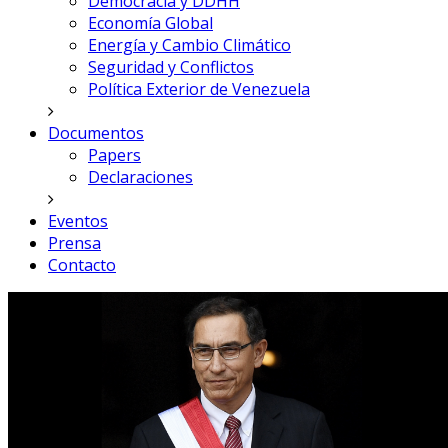
Democracia y DDHH
Economía Global
Energía y Cambio Climático
Seguridad y Conflictos
Política Exterior de Venezuela
Documentos
Papers
Declaraciones
Eventos
Prensa
Contacto