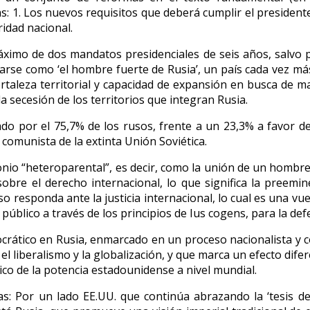
s: 1. Los nuevos requisitos que deberá cumplir el president
ridad nacional.
e máximo de dos mandatos presidenciales de seis años, salvo
marse como ‘el hombre fuerte de Rusia’, un país cada vez má
taleza territorial y capacidad de expansión en busca de mar
 secesión de los territorios que integran Rusia.
ldado por el 75,7% de los rusos, frente a un 23,3% a favor
 comunista de la extinta Unión Soviética.
imonio “heteroparental”, es decir, como la unión de un hombr
obre el derecho internacional, lo que significa la preemin
 responda ante la justicia internacional, lo cual es una vuel
 público a través de los principios de Ius cogens, para la d
ático en Rusia, enmarcado en un proceso nacionalista y con
el liberalismo y la globalización, y que marca un efecto dife
co de la potencia estadounidense a nivel mundial.
s: Por un lado EE.UU. que continúa abrazando la ‘tesis de 