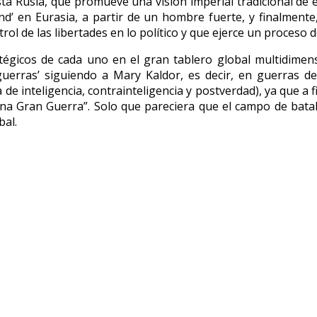
tá Rusia, que promueve una visión imperial tradicional de ex
land’ en Eurasia, a partir de un hombre fuerte, y finalme
l de las libertades en lo político y que ejerce un proceso d
atégicos de cada uno en el gran tablero global multidimens
erras’ siguiendo a Mary Kaldor, es decir, en guerras de cu
 de inteligencia, contrainteligencia y postverdad), ya que a
 una Gran Guerra”. Solo que pareciera que el campo de bat
bal.