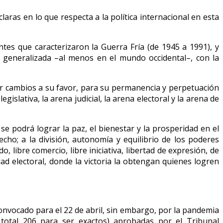
as en lo que respecta a la política internacional en esta
ntes que caracterizaron la Guerra Fría (de 1945 a 1991), y
 generalizada –al menos en el mundo occidental–, con la
rar cambios a su favor, para su permanencia y perpetuación
gislativa, la arena judicial, la arena electoral y la arena de
e podrá lograr la paz, el bienestar y la prosperidad en el
ho; a la división, autonomía y equilibrio de los poderes
 libre comercio, libre iniciativa, libertad de expresión, de
dad electoral, donde la victoria la obtengan quienes logren
convocado para el 22 de abril, sin embargo, por la pandemia
total 206 para ser exactos) aprobadas por el Tribunal