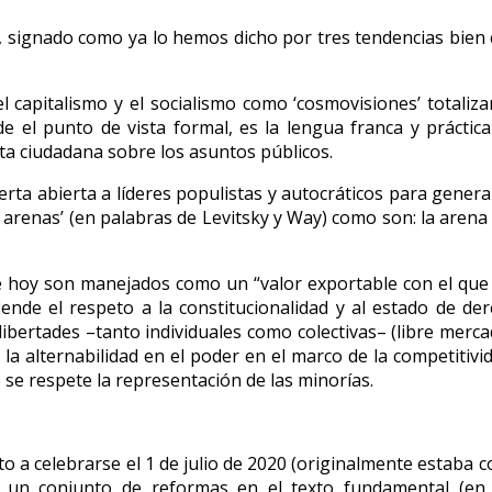
ignado como ya lo hemos dicho por tres tendencias bien clar
 capitalismo y el socialismo como ‘cosmovisiones’ totaliza
el punto de vista formal, es la lengua franca y práctica
ta ciudadana sobre los asuntos públicos.
uerta abierta a líderes populistas y autocráticos para gene
 arenas’ (en palabras de Levitsky y Way) como son: la arena le
ue hoy son manejados como un “valor exportable con el que s
de el respeto a la constitucionalidad y al estado de derec
ibertades –tanto individuales como colectivas– (libre mercado,
la alternabilidad en el poder en el marco de la competitivi
se respete la representación de las minorías.
to a celebrarse el 1 de julio de 2020 (originalmente estaba 
 un conjunto de reformas en el texto fundamental (en 