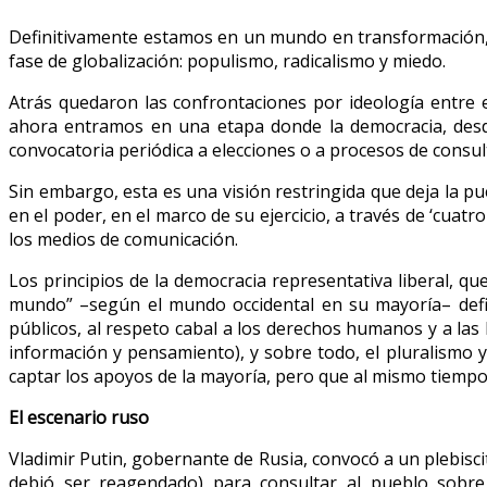
Definitivamente estamos en un mundo en transformación, s
fase de globalización: populismo, radicalismo y miedo.
Atrás quedaron las confrontaciones por ideología entre el
ahora entramos en una etapa donde la democracia, desde 
convocatoria periódica a elecciones o a procesos de consul
Sin embargo, esta es una visión restringida que deja la p
en el poder, en el marco de su ejercicio, a través de ‘cuatro
los medios de comunicación.
Los principios de la democracia representativa liberal, q
mundo” –según el mundo occidental en su mayoría– defien
públicos, al respeto cabal a los derechos humanos y a las l
información y pensamiento), y sobre todo, el pluralismo y 
captar los apoyos de la mayoría, pero que al mismo tiempo 
El escenario ruso
Vladimir Putin, gobernante de Rusia, convocó a un plebisci
debió ser reagendado) para consultar al pueblo sobre