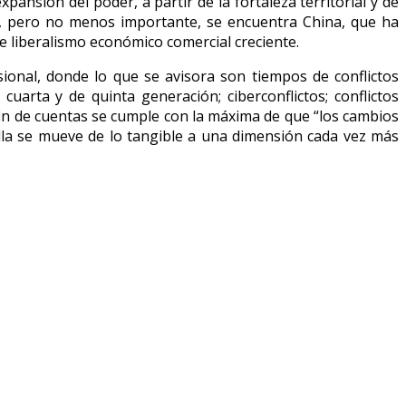
pansión del poder, a partir de la fortaleza territorial y de
nte, pero no menos importante, se encuentra China, que ha
e liberalismo económico comercial creciente.
ional, donde lo que se avisora son tiempos de conflictos
arta y de quinta generación; ciberconflictos; conflictos
 fin de cuentas se cumple con la máxima de que “los cambios
alla se mueve de lo tangible a una dimensión cada vez más