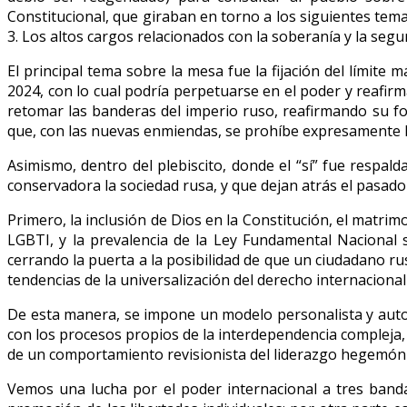
Constitucional, que giraban en torno a los siguientes tema
3. Los altos cargos relacionados con la soberanía y la segu
El principal tema sobre la mesa fue la fijación del límit
2024, con lo cual podría perpetuarse en el poder y reafir
retomar las banderas del imperio ruso, reafirmando su for
que, con las nuevas enmiendas, se prohíbe expresamente la
Asimismo, dentro del plebiscito, donde el “sí” fue respa
conservadora la sociedad rusa, y que dejan atrás el pasado
Primero, la inclusión de Dios en la Constitución, el matr
LGBTI, y la prevalencia de la Ley Fundamental Nacional s
cerrando la puerta a la posibilidad de que un ciudadano ruso
tendencias de la universalización del derecho internacional
De esta manera, se impone un modelo personalista y autocr
con los procesos propios de la interdependencia compleja, 
de un comportamiento revisionista del liderazgo hegemóni
Vemos una lucha por el poder internacional a tres banda