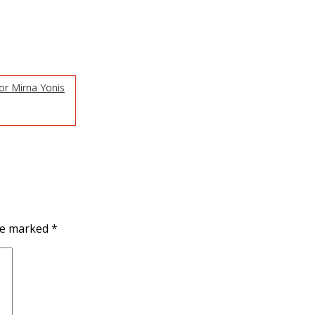
por Mirna Yonis
are marked
*