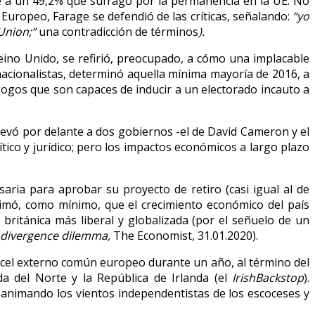
te a un 49,2% que sufragó por la permanencia en la UE. No
Europeo, Farage se defendió de las críticas, señalando:
“yo
 Union;”
una contradicción de términos
).
eino Unido, se refirió, preocupado, a cómo una implacable
nacionalistas, determinó aquella mínima mayoría de 2016, a
agogos que son capaces de inducir a un electorado incauto a
levó por delante a dos gobiernos -el de David Cameron y el
ítico y jurídico; pero los impactos económicos a largo plazo
aria para aprobar su proyecto de retiro (casi igual al de
stimó, como mínimo, que el crecimiento económico del país
itánica más liberal y globalizada (por el señuelo de un
s divergence dilemma,
The Economist, 31.01.2020).
ancel externo común europeo durante un año, al término del
nda del Norte y la República de Irlanda (el
IrishBackstop
).
animando los vientos independentistas de los escoceses y