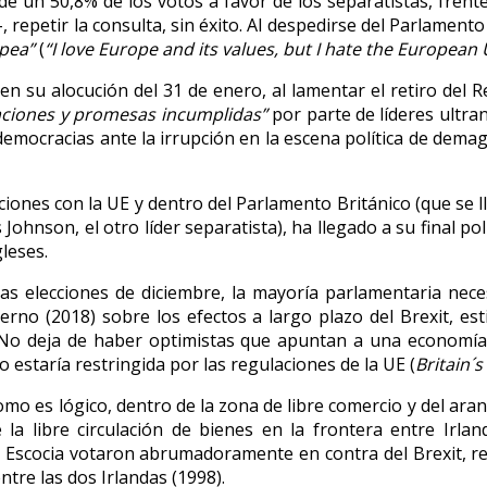
de un 50,8% de los votos a favor de los separatistas, fren
epetir la consulta, sin éxito. Al despedirse del Parlamento 
opea”
(
“I love Europe and its values, but I hate the European
n su alocución del 31 de enero, al lamentar el retiro del R
caciones y promesas incumplidas”
por parte de líderes ultra
 democracias ante la irrupción en la escena política de dem
ones con la UE y dentro del Parlamento Británico (que se l
Johnson, el otro líder separatista), ha llegado a su final pol
leses.
as elecciones de diciembre, la mayoría parlamentaria neces
erno (2018) sobre los efectos a largo plazo del Brexit, e
o deja de haber optimistas que apuntan a una economía br
o estaría restringida por las regulaciones de la UE (
Britain´
omo es lógico, dentro de la zona de libre comercio y del ar
e la libre circulación de bienes en la frontera entre Irla
y Escocia votaron abrumadoramente en contra del Brexit, re
ntre las dos Irlandas (1998).