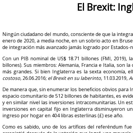
El Brexit: In
Ningún ciudadano del mundo, consciente de que la integrac
enero de 2020, a media noche, en un sobrio acto en Brusel
de integración más avanzado jamás logrado por Estados-na
Con un PIB nominal de US$ 18.71 billones (FMI, 2019), l
billones). Sus miembros: Alemania, Francia e Italia, son l
más grandes. Si bien Inglaterra es la sexta economía, el
costoso,
26.06.2016;
el Brexit en su laberinto,
11.03.2019,
A
De manera que, sin enumerar los beneficios obvios para In
espacio comunitario de 512 billones de habitantes, es evide
y en similar nivel las inversiones intracomunitarias. Un 
inversiones en capital fijo en Inglaterra disminuyeron u
ingreso por hogar en 404 libras esterlinas (£) ese año.
Como es sabido, uno de los artífices del referéndum fue 