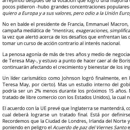
arrepintió después de la votación que logró una mayoría 
pocos pidieron -hubo grandes concentraciones populares-, r
quiero a Europa y a sus valores, pero odio a la Unión Eur
No en balde el presidente de Francia, Emmanuel Macron, e
campaña mediática de
“mentiras, exageraciones, simplifi
la vez que alertó acerca de los desafíos que enfrentan las
tomar un curso de acción contrario al interés nacional.
La penosa agonía de más de tres años y medio de negociaci
de Teresa May-, y estuvo a punto de hacer caer al de Boris 
continuarán afectando el crecimiento y bienestar de los ing
Un líder carismático como Johnson logró finalmente, en l
Teresa May, por cierto). Mas un estudio interno del gobi
podría ser un 2% menos durante los próximos 15 años. N
tratado de libre comercio con los Estados Unidos), la cual n
El acuerdo con la UE prevé que Inglaterra se mantendrá, c
cual deberá lograrse un tratado final. Está por definirs
Recordemos que la Ciudad de Londres, Irlanda del Norte 
poniendo en peligro el
Acuerdo de paz del Viernes Santo
e