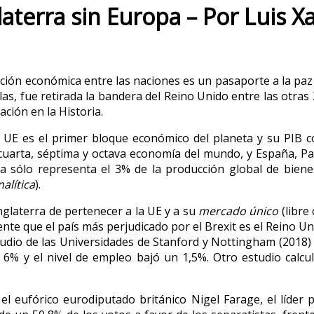
glaterra sin Europa
– Por Luis Xa
ión económica entre las naciones es un pasaporte a la paz 
as, fue retirada la bandera del Reino Unido entre las otra
ción en la Historia.
a UE es el primer bloque económico del planeta y su PIB 
a cuarta, séptima y octava economía del mundo, y España, Paí
la sólo representa el 3% de la producción global de biene
nalítica
).
glaterra de pertenecer a la UE y a su
mercado único
(libre 
nte que el país más perjudicado por el Brexit es el Reino Un
estudio de las Universidades de Stanford y Nottingham (2018
n 6% y el nivel de empleo bajó un 1,5%. Otro estudio calcu
el eufórico eurodiputado británico Nigel Farage, el líder 