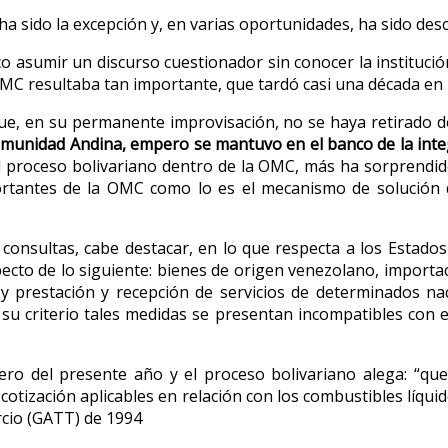
ha sido la excepción y, en varias oportunidades, ha sido des
sumir un discurso cuestionador sin conocer la institución,
OMC resultaba tan importante, que tardó casi una década en
e, en su permanente improvisación, no se haya retirado de 
 Comunidad Andina, empero se mantuvo en el banco de la inte
 proceso bolivariano dentro de la OMC, más ha sorprendido
ortantes de la OMC como lo es el mecanismo de solución 
 consultas, cabe destacar, en lo que respecta a los Estados
cto de lo siguiente: bienes de origen venezolano, importac
y prestación y recepción de servicios de determinados na
su criterio tales medidas se presentan incompatibles con
ero del presente año y el proceso bolivariano alega: “que
cotización aplicables en relación con los combustibles líqui
cio (GATT) de 1994