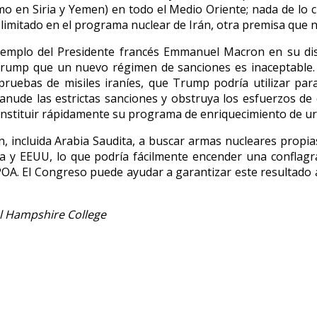
como en Siria y Yemen) en todo el Medio Oriente; nada de lo
imitado en el programa nuclear de Irán, otra premisa que no
jemplo del Presidente francés Emmanuel Macron en su di
Trump que un nuevo régimen de sanciones es inaceptable. 
uebas de misiles iraníes, que Trump podría utilizar para 
anude las estrictas sanciones y obstruya los esfuerzos de 
constituir rápidamente su programa de enriquecimiento de ur
ión, incluida Arabia Saudita, a buscar armas nucleares prop
ta y EEUU, lo que podría fácilmente encender una conflagra
A. El Congreso puede ayudar a garantizar este resultado a
el Hampshire College