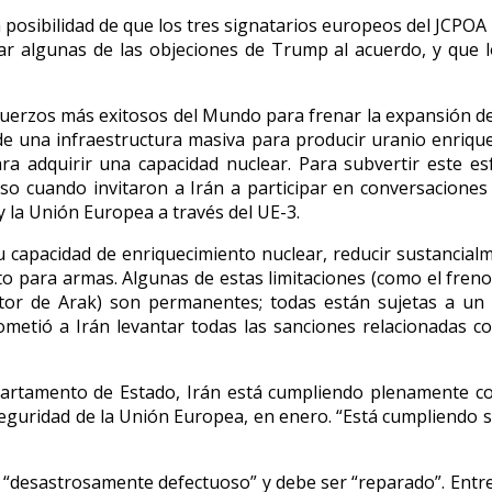
 posibilidad de que los tres signatarios europeos del JCPOA
ar algunas de las objeciones de Trump al acuerdo, y que 
sfuerzos más exitosos del Mundo para frenar la expansión de
de una infraestructura masiva para producir uranio enriqu
ra adquirir una capacidad nuclear. Para subvertir este e
o cuando invitaron a Irán a participar en conversaciones de
y la Unión Europea a través del UE-3.
u capacidad de enriquecimiento nuclear, reducir sustancial
to para armas. Algunas de estas limitaciones (como el fren
tor de Arak) son permanentes; todas están sujetas a un
rometió a Irán levantar todas las sanciones relacionadas c
partamento de Estado, Irán está cumpliendo plenamente con
Seguridad de la Unión Europea, en enero. “Está cumpliendo s
“desastrosamente defectuoso” y debe ser “reparado”. Entre 