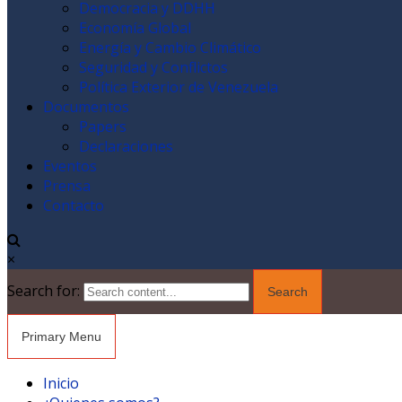
Democracia y DDHH
Economía Global
Energía y Cambio Climático
Seguridad y Conflictos
Política Exterior de Venezuela
Documentos
Papers
Declaraciones
Eventos
Prensa
Contacto
×
Search for:
Primary Menu
Inicio