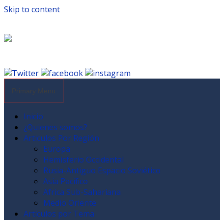
Skip to content
Primary Menu
Inicio
¿Quienes somos?
Articulos Por Región
Europa
Hemisferio Occidental
Rusia-Antiguo Espacio Soviético
Asia Pacífico
Africa Sub-Sahariana
Medio Oriente
Artículos por Tema