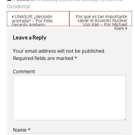
Occidental
Post navigation
UNASUR: ¿decisión
Por qué es tan importante
salvar el Acuerdo Nuclear
acertada? – Por Felix
con Irán – Por Michael
Gerardo Arellano
Klare
Leave a Reply
Your email address will not be published.
Required fields are marked
*
Comment
Name
*