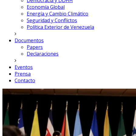
Democracia y DDHH
Economía Global
Energía y Cambio Climático
Seguridad y Conflictos
Política Exterior de Venezuela
Documentos
Papers
Declaraciones
Eventos
Prensa
Contacto