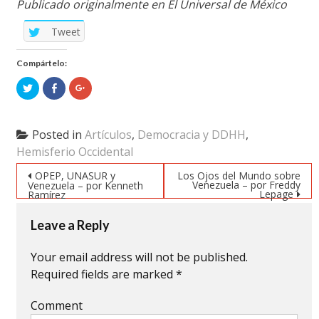
Publicado originalmente en El Universal de México
Tweet
Compártelo:
Click
Click
Click
to
to
to
share
share
share
on
on
on
Twitter
Facebook
Google+
(Opens
(Opens
(Opens
Posted in
Artículos
,
Democracia y DDHH
,
in
in
in
new
new
new
Hemisferio Occidental
window)
window)
window)
Post navigation
OPEP, UNASUR y
Los Ojos del Mundo sobre
Venezuela – por Freddy
Venezuela – por Kenneth
Lepage
Ramírez
Leave a Reply
Your email address will not be published.
Required fields are marked
*
Comment