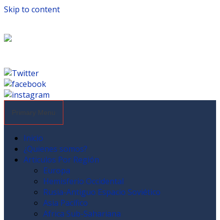
Skip to content
Primary Menu
Inicio
¿Quienes somos?
Articulos Por Región
Europa
Hemisferio Occidental
Rusia-Antiguo Espacio Soviético
Asia Pacífico
Africa Sub-Sahariana