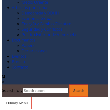
Medio Oriente
Artículos por Tema
Democracia y DDHH
Economía Global
Energía y Cambio Climático
Seguridad y Conflictos
Política Exterior de Venezuela
Documentos
Papers
Declaraciones
Eventos
Prensa
Contacto
×
Search for:
Primary Menu