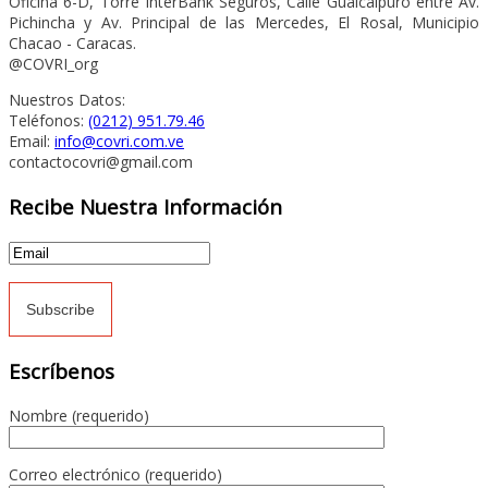
Oficina 6-D, Torre InterBank Seguros, Calle Guaicaipuro entre Av.
Pichincha y Av. Principal de las Mercedes, El Rosal, Municipio
Chacao - Caracas.
@COVRI_org
Nuestros Datos:
Teléfonos:
(0212) 951.79.46
Email:
info@covri.com.ve
contactocovri@gmail.com
Recibe Nuestra Información
Escríbenos
Nombre (requerido)
Correo electrónico (requerido)