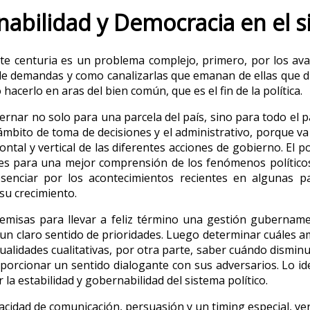
abilidad y Democracia en el si
nte centuria es un problema complejo, primero, por los av
e demandas y como canalizarlas que emanan de ellas que diri
hacerlo en aras del bien común, que es el fin de la política.
nar no solo para una parcela del país, sino para todo el paí
 el ámbito de toma de decisiones y el administrativo, porque 
ontal y vertical de las diferentes acciones de gobierno. El 
es para una mejor comprensión de los fenómenos políticos,
enciar por los acontecimientos recientes en algunas pa
su crecimiento.
misas para llevar a feliz término una gestión gubernamen
un claro sentido de prioridades. Luego determinar cuáles am
alidades cualitativas, por otra parte, saber cuándo disminui
orcionar un sentido dialogante con sus adversarios. Lo idea
la estabilidad y gobernabilidad del sistema político.
apacidad de comunicación, persuasión y un timing especial, ve