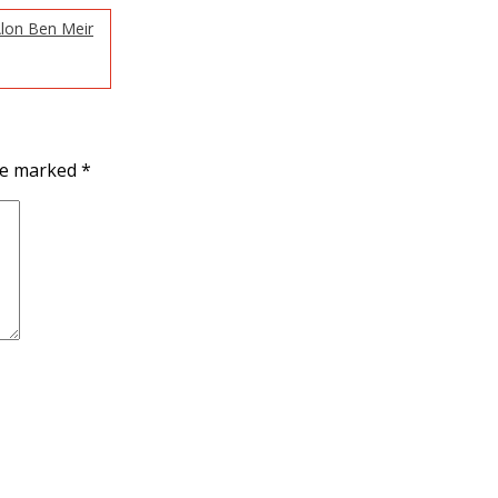
 Alon Ben Meir
are marked
*