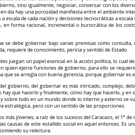
ierno, sino igualmente, negociar, conversar con los diversos
n día hay una porosidad manifiesta entre el ambiente intern
 a escala de cada nación y decisiones tecnocráticas a escala s
n forma racional, incremental o burocrática de los costos y
e se debe gobernar bajo varias premisas como consulta, c
, requiere de conocimiento, pericia y sentido de Estado.
ntes juegan un papel esencial en la acción política, lo cual d
en quien ejerce funciones de gobierno, para ello se requiere
ma que se arregla con buena gerencia, porque gobernar es e
icio del gobierno, del gobernar es más intricado, complejo, d
 hay que hacerlo y finalmente, cómo hay que hacerlo, y en s
cer y sobre todo en un mundo donde lo interno y externo se v
va estratégica, pero con un sentido de las proporciones.
s más jóvenes; a raíz de los sucesos del Caracazo, el 1° de 
 las causas de este estallido social en aquel entonces. Es un
ecomiendo su relectura.