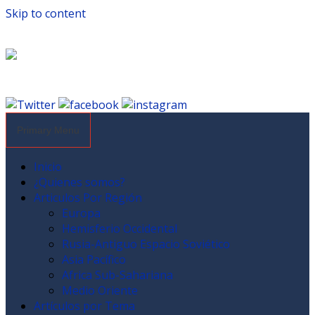
Skip to content
Primary Menu
Inicio
¿Quienes somos?
Articulos Por Región
Europa
Hemisferio Occidental
Rusia-Antiguo Espacio Soviético
Asia Pacífico
Africa Sub-Sahariana
Medio Oriente
Artículos por Tema