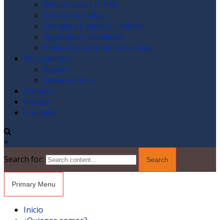
Democracia y DDHH
Economía Global
Energía y Cambio Climático
Seguridad y Conflictos
Política Exterior de Venezuela
Documentos
Papers
Declaraciones
Eventos
Prensa
Contacto
×
Search for:
Primary Menu
Inicio