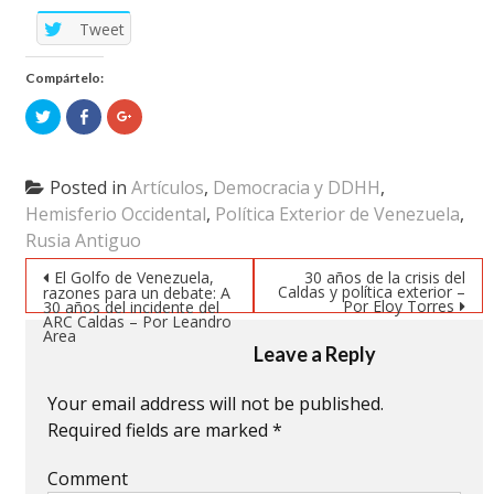
Tweet
Compártelo:
Click
Click
Click
to
to
to
share
share
share
on
on
on
Twitter
Facebook
Google+
(Opens
(Opens
(Opens
Posted in
Artículos
,
Democracia y DDHH
,
in
in
in
new
new
new
Hemisferio Occidental
,
Política Exterior de Venezuela
,
window)
window)
window)
Rusia Antiguo
Post navigation
El Golfo de Venezuela,
30 años de la crisis del
Caldas y política exterior –
razones para un debate: A
Por Eloy Torres
30 años del incidente del
ARC Caldas – Por Leandro
Area
Leave a Reply
Your email address will not be published.
Required fields are marked
*
Comment