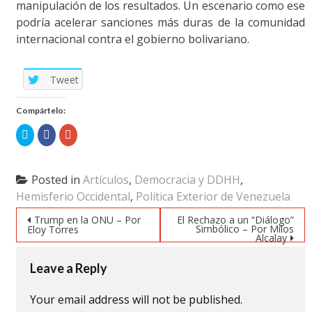
manipulación de los resultados. Un escenario como ese
podría acelerar sanciones más duras de la comunidad
internacional contra el gobierno bolivariano.
Tweet
Compártelo:
Click
Click
Click
to
to
to
share
share
share
on
on
on
Twitter
Facebook
Google+
(Opens
(Opens
(Opens
Posted in
Artículos
,
Democracia y DDHH
,
in
in
in
new
new
new
Hemisferio Occidental
,
Política Exterior de Venezuela
window)
window)
window)
Post navigation
Trump en la ONU – Por
El Rechazo a un “Diálogo”
Simbólico – Por Milos
Eloy Torres
Alcalay
Leave a Reply
Your email address will not be published.