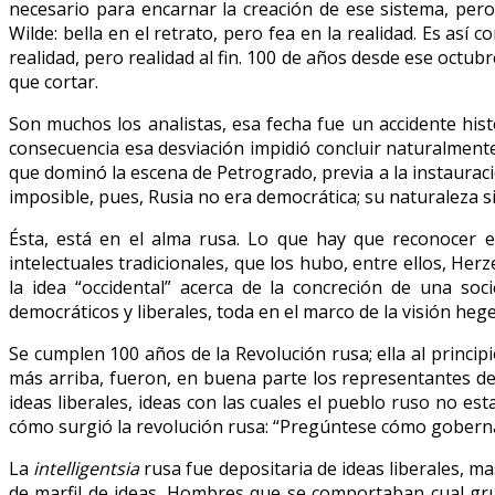
necesario para encarnar la creación de ese sistema, per
Wilde: bella en el retrato, pero fea en la realidad. Es as
realidad, pero realidad al fin. 100 de años desde ese octub
que cortar.
Son muchos los analistas, esa fecha fue un accidente his
consecuencia esa desviación impidió concluir naturalment
que dominó la escena de Petrogrado, previa a la instauraci
imposible, pues, Rusia no era democrática; su naturaleza si
Ésta, está en el alma rusa. Lo que hay que reconocer e
intelectuales tradicionales, que los hubo, entre ellos, H
la idea “occidental” acerca de la concreción de una s
democráticos y liberales, toda en el marco de la visión heg
Se cumplen 100 años de la Revolución rusa; ella al princi
más arriba, fueron, en buena parte los representantes de
ideas liberales, ideas con las cuales el pueblo ruso no e
cómo surgió la revolución rusa: “Pregúntese cómo gobernar
La
intelligentsia
rusa fue depositaria de ideas liberales, m
de marfil de ideas. Hombres que se comportaban cual grup