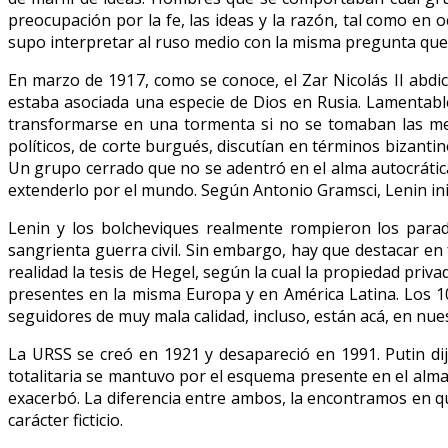
preocupación por la fe, las ideas y la razón, tal como en o
supo interpretar al ruso medio con la misma pregunta que 
En marzo de 1917, como se conoce, el Zar Nicolás II abdicó
estaba asociada una especie de Dios en Rusia. Lamentabl
transformarse en una tormenta si no se tomaban las medi
políticos, de corte burgués, discutían en términos bizantin
Un grupo cerrado que no se adentró en el alma autocrátic
extenderlo por el mundo. Según Antonio Gramsci, Lenin ini
Lenin y los bolcheviques realmente rompieron los parad
sangrienta guerra civil. Sin embargo, hay que destacar en 
realidad la tesis de Hegel, según la cual la propiedad pri
presentes en la misma Europa y en América Latina. Los 10
seguidores de muy mala calidad, incluso, están acá, en nues
La URSS se creó en 1921 y desapareció en 1991. Putin di
totalitaria se mantuvo por el esquema presente en el alma 
exacerbó. La diferencia entre ambos, la encontramos en que
carácter ficticio.