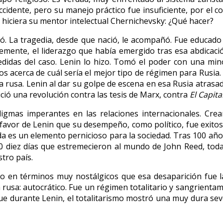
ccidente, pero su manejo práctico fue insuficiente, por el c
hiciera su mentor intelectual Chernichevsky: ¿Qué hacer?
. La tragedia, desde que nació, le acompañó. Fue educado en
emente, el liderazgo que había emergido tras esa abdicació
das del caso. Lenin lo hizo. Tomó el poder con una minor
os acerca de cuál sería el mejor tipo de régimen para Rusia. S
a rusa. Lenin al dar su golpe de escena en esa Rusia atrasa
ció una revolución contra las tesis de Marx, contra
El Capita
igmas imperantes en las relaciones internacionales. Cre
favor de Lenin que su desempeño, como político, fue exitoso
vada es un elemento pernicioso para la sociedad. Tras 100 añ
 diez días que estremecieron al mundo de John Reed, todaví
tro país.
jo en términos muy nostálgicos que esa desaparición fue la
rusa: autocrático. Fue un régimen totalitario y sangrientam
 durante Lenin, el totalitarismo mostró una muy dura severi