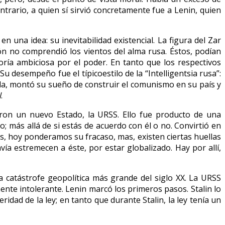
ontrario, a quien sí sirvió concretamente fue a Lenin, quien
 una idea: su inevitabilidad existencial. La figura del Zar
n no comprendió los vientos del alma rusa. Éstos, podían
ía ambiciosa por el poder. En tanto que los respectivos
u desempeño fue el típicoestilo de la “Intelligentsia rusa”:
da, montó su sueño de construir el comunismo en su país y
l
.
aron un nuevo Estado, la URSS. Ello fue producto de una
; más allá de si estás de acuerdo con él o no. Convirtió en
os, hoy ponderamos su fracaso, mas, existen ciertas huellas
a estremecen a éste, por estar globalizado. Hay por allí,
 catástrofe geopolítica más grande del siglo XX. La URSS
ente intolerante. Lenin marcó los primeros pasos. Stalin lo
dad de la ley; en tanto que durante Stalin, la ley tenía un