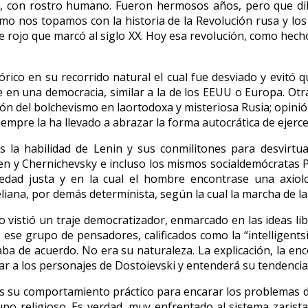
o, con rostro humano. Fueron hermosos años, pero que dib
í como nos topamos con la historia de la Revolución rusa y l
re rojo que marcó al siglo XX. Hoy esa revolución, como hecho
tórico en su recorrido natural el cual fue desviado y evit
e en una democracia, similar a la de los EEUU o Europa. Ot
ón del bolchevismo en laortodoxa y misteriosa Rusia; opinió
empre la ha llevado a abrazar la forma autocrática de ejercer 
s la habilidad de Lenin y sus conmilitones para desvirtu
erzen y Chernichevsky e incluso los mismos socialdemócratas 
ociedad justa y en la cual el hombre encontrase una axi
eliana, por demás determinista, según la cual la marcha de l
pio vistió un traje democratizador, enmarcado en las ideas 
 ese grupo de pensadores, calificados como la “intelligent
staba de acuerdo. No era su naturaleza. La explicación, la 
 a los personajes de Dostoievski y entenderá su tendencia 
as su comportamiento práctico para encarar los problemas d
o religioso. Es verdad, muy enfrentado al sistema zarista