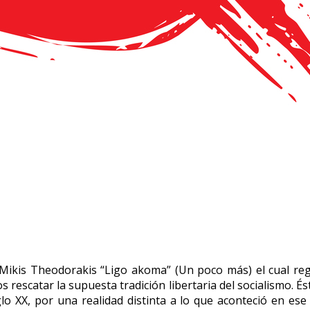
La vida sólo puede ser 
 Mikis Theodorakis “Ligo akoma” (Un poco más) el cual reg
os rescatar la supuesta tradición libertaria del socialismo. 
o XX, por una realidad distinta a lo que aconteció en es