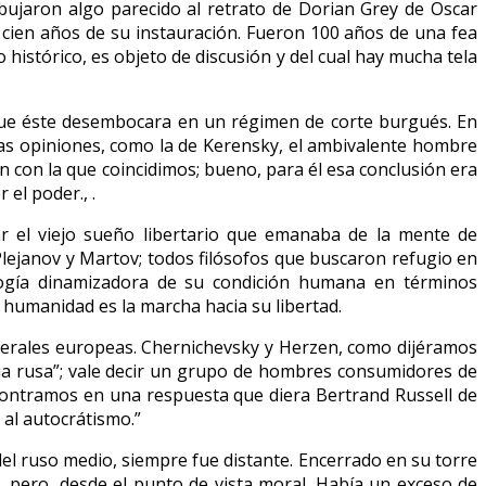
ujaron algo parecido al retrato de Dorian Grey de Oscar
os cien años de su instauración. Fueron 100 años de una fea
 histórico, es objeto de discusión y del cual hay mucha tela
ó que éste desembocara en un régimen de corte burgués. En
ras opiniones, como la de Kerensky, el ambivalente hombre
n con la que coincidimos; bueno, para él esa conclusión era
el poder., .
ar el viejo sueño libertario que emanaba de la mente de
Plejanov y Martov; todos filósofos que buscaron refugio en
ología dinamizadora de su condición humana en términos
a humanidad es la marcha hacia su libertad.
liberales europeas. Chernichevsky y Herzen, como dijéramos
sia rusa”; vale decir un grupo de hombres consumidores de
encontramos en una respuesta que diera Bertrand Russell de
al autocrátismo.”
el ruso medio, siempre fue distante. Encerrado en su torre
, pero, desde el punto de vista moral. Había un exceso de