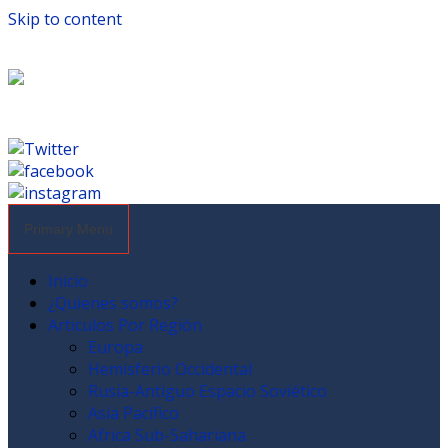
Skip to content
Primary Menu
Inicio
¿Quienes somos?
Articulos Por Región
Europa
Hemisferio Occidental
Rusia-Antiguo Espacio Soviético
Asia Pacífico
Africa Sub-Sahariana