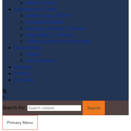
Medio Oriente
Artículos por Tema
Democracia y DDHH
Economía Global
Energía y Cambio Climático
Seguridad y Conflictos
Política Exterior de Venezuela
Documentos
Papers
Declaraciones
Eventos
Prensa
Contacto
×
Search for:
Primary Menu