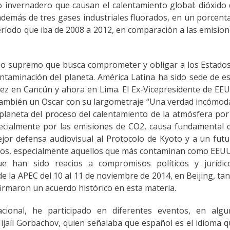
o invernadero que causan el calentamiento global: dióxido
demás de tres gases industriales fluorados, en un porcent
ríodo que iba de 2008 a 2012, en comparación a las emisio
no supremo que busca comprometer y obligar a los Estado
ntaminación del planeta. América Latina ha sido sede de e
ez en Cancún y ahora en Lima. El Ex-Vicepresidente de EE
 también un Oscar con su largometraje “Una verdad incómod
el planeta del proceso del calentamiento de la atmósfera por
ecialmente por las emisiones de CO2, causa fundamental 
jor defensa audiovisual al Protocolo de Kyoto y a un fut
tados, especialmente aquellos que más contaminan como EEU
 han sido reacios a compromisos políticos y jurídico
e la APEC del 10 al 11 de noviembre de 2014, en Beijing, ta
irmaron un acuerdo histórico en esta materia.
ional, he participado en diferentes eventos, en algu
ijaíl Gorbachov, quien señalaba que español es el idioma 