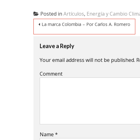
share
share
share
on
on
on
Twitter
Facebook
Google+
(Opens
(Opens
(Opens
Posted in
Artículos
,
Energía y Cambio Clim
in
in
in
new
new
new
Post navigation
window)
window)
window)
La marca Colombia – Por Carlos A. Romero
Leave a Reply
Your email address will not be published.
R
Comment
Name
*