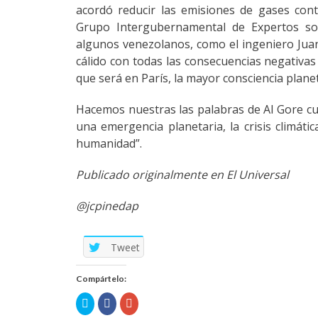
acordó reducir las emisiones de gases con
Grupo Intergubernamental de Expertos sob
algunos venezolanos, como el ingeniero Juan
cálido con todas las consecuencias negativas
que será en París, la mayor consciencia planet
Hacemos nuestras las palabras de Al Gore cu
una emergencia planetaria, la crisis climátic
humanidad”.
Publicado originalmente en El Universal
@jcpinedap
Tweet
Compártelo:
Click
Click
Click
to
to
to