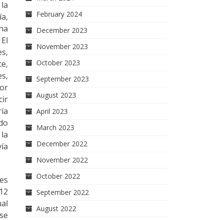
 la
February 2024
ía,
ha
December 2023
 El
November 2023
es,
October 2023
ce,
es,
September 2023
por
August 2023
cir
ía
April 2023
ado
March 2023
la
December 2022
vía
November 2022
October 2022
tes
 12
September 2022
mal
August 2022
se