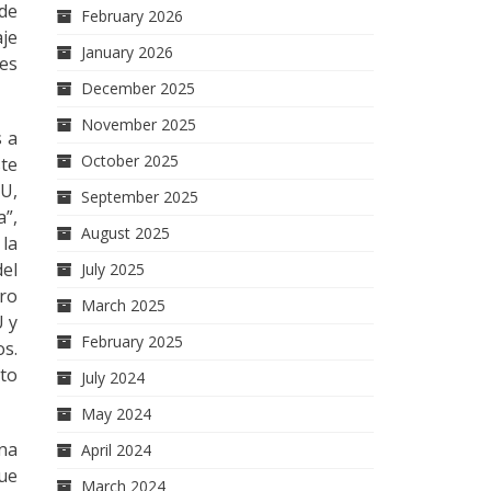
 de
February 2026
aje
January 2026
nes
December 2025
November 2025
s a
October 2025
ste
UU,
September 2025
a”,
August 2025
 la
del
July 2025
uro
March 2025
U y
February 2025
s.
nto
July 2024
May 2024
na
April 2024
que
March 2024