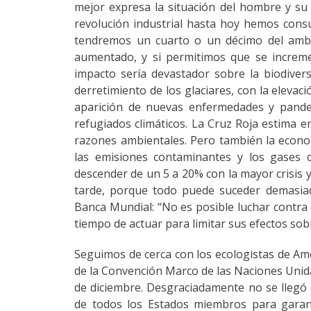
mejor expresa la situación del hombre y s
revolución industrial hasta hoy hemos consu
tendremos un cuarto o un décimo del ambie
aumentado, y si permitimos que se increme
impacto sería devastador sobre la biodiver
derretimiento de los glaciares, con la elevac
aparición de nuevas enfermedades y pandemi
refugiados climáticos. La Cruz Roja estima
razones ambientales. Pero también la econo
las emisiones contaminantes y los gases d
descender de un 5 a 20% con la mayor crisis
tarde, porque todo puede suceder demasiad
Banca Mundial: “No es posible luchar contra 
tiempo de actuar para limitar sus efectos so
Seguimos de cerca con los ecologistas de Amé
de la Convención Marco de las Naciones Unida
de diciembre. Desgraciadamente no se lleg
de todos los Estados miembros para garant