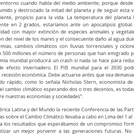
u entorno cuando habla del medio ambiente, porque desde
mido y destrozado la mitad del planeta y de seguir esta v
nte, propicio para la vida. La temperatura del planeta 
nte en 2 grados, estaríamos ante un apocalipsis global.
sidad con mayor extinción de especies animales y vegetal
ión del nivel de los mares y el consecuente daño al agua dul
as, cambios climáticos con lluvias torrenciales y ciclon
 en 500 millones el número de personas que han emigrado 
mía mundial producirá un crash si nada se hace para redu
e efecto invernadero. El PIB mundial para el 2030 podr
 y recesión económica. Debe actuarse antes que sea demasi
o rápido, como lo señala Nicholas Stern, economista de 
el cambio climático esperando dos o tres decenios, es toda
bre nuestras economías y sociedades”.
rica Latina y del Mundo la reciente Conferencia de las Par
s sobre el Cambio Climático llevaba a cabo en Lima del 1 al
ó a los resultados que esperábamos de un compromiso for
izar un mejor porvenir a las generaciones futuras. No 