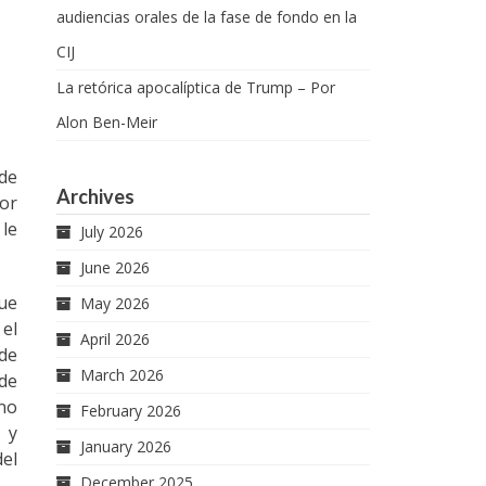
audiencias orales de la fase de fondo en la
CIJ
La retórica apocalíptica de Trump – Por
Alon Ben-Meir
 de
Archives
por
 le
July 2026
June 2026
fue
May 2026
 el
April 2026
 de
March 2026
 de
ano
February 2026
 y
January 2026
el
December 2025