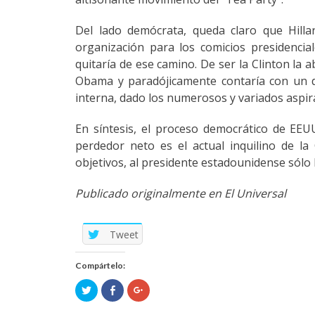
Del lado demócrata, queda claro que Hilla
organización para los comicios presidencia
quitaría de ese camino. De ser la Clinton la 
Obama y paradójicamente contaría con un d
interna, dado los numerosos y variados aspir
En síntesis, el proceso democrático de EE
perdedor neto es el actual inquilino de la
objetivos, al presidente estadounidense sólo
Publicado originalmente en El Universal
Tweet
Compártelo:
Click
Click
Click
to
to
to
share
share
share
on
on
on