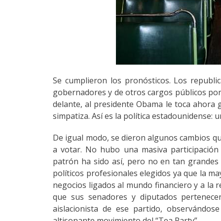
Se cumplieron los pronósticos. Los republ
gobernadores y de otros cargos públicos por
delante, al presidente Obama le toca ahora 
simpatiza. Así es la política estadounidense:
De igual modo, se dieron algunos cambios que
a votar. No hubo una masiva participación n
patrón ha sido así, pero no en tan grandes
políticos profesionales elegidos ya que la m
negocios ligados al mundo financiero y a la re
que sus senadores y diputados pertenecen
aislacionista de ese partido, observándos
altisonante movimiento del “Tea Party”.