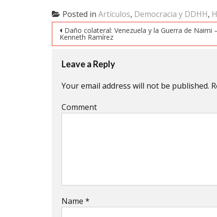
Twitter
Facebook
Google+
(Opens
(Opens
(Opens
Posted in
Artículos
,
Democracia y DDHH
,
H
in
in
in
new
new
new
Post navigation
window)
window)
window)
Daño colateral: Venezuela y la Guerra de Naimi 
Kenneth Ramírez
Leave a Reply
Your email address will not be published.
R
Comment
Name
*