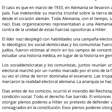
El caso es que en marzo de 1933, en Alemania se llevaron a
país. Fue indetenible su marcha triunfal sobre la tierra d
desde el corazón alemán. Toda Alemania, con el tiempo, se
nazi. Esas organizaciones representaban a una Alemania
contra de la unidad de estas fuerzas opositoras a Hitler.
El líder nazi desplegó con habilidades una campaña electo
lo ideológico; los social-demócratas y los comunistas fuer
judíos, fueron víctimas al morir en los campos de concent
estudiar una historia médica, en lugar de la historia en gen
Los socialdemócratas y los comunistas, juntos reunían u
electoral marchó por un rumbo marcado por el sino de la fat
su vez el clima de terror dominaba el escenario. Las trop
marcaron la realidad electoral alemana. La anarquía se hac
Días antes de los comicios, ocurrió el incendio del Reichs
condición social. Todo el derecho fue barrido. El entonce
otorgar plenos poderes a Hitler so pretexto de defender a
consagrados en la constitución. Esos plenos poderes otorg