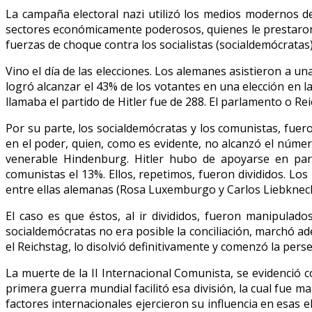
La campaña electoral nazi utilizó los medios modernos de
sectores económicamente poderosos, quienes le prestaron 
fuerzas de choque contra los socialistas (socialdemócratas)
Vino el día de las elecciones. Los alemanes asistieron a un
logró alcanzar el 43% de los votantes en una elección en l
llamaba el partido de Hitler fue de 288. El parlamento o R
Por su parte, los socialdemócratas y los comunistas, fuero
en el poder, quien, como es evidente, no alcanzó el númer
venerable Hindenburg. Hitler hubo de apoyarse en part
comunistas el 13%. Ellos, repetimos, fueron divididos. Lo
entre ellas alemanas (Rosa Luxemburgo y Carlos Liebknecht
El caso es que éstos, al ir divididos, fueron manipulado
socialdemócratas no era posible la conciliación, marchó ad
el Reichstag, lo disolvió definitivamente y comenzó la pers
La muerte de la II Internacional Comunista, se evidenció 
primera guerra mundial facilitó esa división, la cual fue m
factores internacionales ejercieron su influencia en esas e