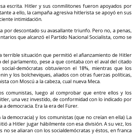
sa escrita. Hitler y sus conmilitones fueron apoyados por
te a ello, la campaña agresiva hitlerista se apoyó en sus
iente intimidación.
aba por descontado su avasallante triunfo. Pero no, a penas,
ntarios que alcanzó el Partido Nacional Socialista, como se
 terrible situación que permitió el afianzamiento de Hitler
 del parlamento, pese a que contaba con el aval del citado
 social-demócratas obtuvieron el 18%, mientras que los
n y los bolcheviques, aliados con otras fuerzas políticas,
nista con Moscú a la cabeza, cual nueva Meca.
 los comunistas, luego al comprobar que entre ellos y los
tler, una vez investido, de conformidad con lo indicado por
 a democracia. Era la era del Fürer.
la democracia) y los comunistas (que no creían en ella) La
ió a Hitler jugar hábilmente con esa división. A su vez, los
as no se aliaran con los socialdemócratas y éstos, en franca