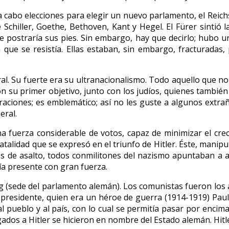
 cabo elecciones para elegir un nuevo parlamento, el Reichs
e Schiller, Goethe, Bethoven, Kant y Hegel. El Fürer sintió 
 postraría sus pies. Sin embargo, hay que decirlo; hubo un
 que se resistía. Ellas estaban, sin embargo, fracturada
ral. Su fuerte era su ultranacionalismo. Todo aquello que n
on su primer objetivo, junto con los judíos, quienes también 
raciones; es emblemático; así no les guste a algunos extra
eral.
na fuerza considerable de votos, capaz de minimizar el cre
alidad que se expresó en el triunfo de Hitler. Éste, manipul
as de asalto, todos conmilitones del nazismo apuntaban a aco
ía presente con gran fuerza.
tag (sede del parlamento alemán). Los comunistas fueron los 
s presidente, quien era un héroe de guerra (1914-1919) Paul
l pueblo y al país, con lo cual se permitía pasar por encim
ados a Hitler se hicieron en nombre del Estado alemán. Hit