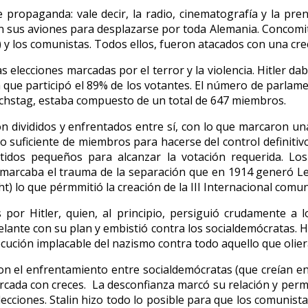
 propaganda: vale decir, la radio, cinematografía y la pren
sus aviones para desplazarse por toda Alemania. Concomitan
 y los comunistas. Todos ellos, fueron atacados con una crec
as elecciones marcadas por el terror y la violencia. Hitler d
a que participó el 89% de los votantes. El número de parlame
eichstag, estaba compuesto de un total de 647 miembros.
n divididos y enfrentados entre sí, con lo que marcaron una
o suficiente de miembros para hacerse del control definitivo
idos pequeños para alcanzar la votación requerida. Los
s marcaba el trauma de la separación que en 1914 generó Leni
) lo que pérmmitió la creación de la III Internacional comu
s por Hitler, quien, al principio, persiguió crudamente a
elante con su plan y embistió contra los socialdemócratas. Hi
ecución implacable del nazismo contra todo aquello que oliera
con el enfrentamiento entre socialdemócratas (que creían en 
arcada con creces. La desconfianza marcó su relación y permit
lecciones. Stalin hizo todo lo posible para que los comunist