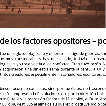
ón de los factores opositores –
, fue un siglo ideologizado y cruento. Testigo de guerras, ta
ue muy considerable y hay que decirlo, todavía se observ
logías, cuyo traje vestía a los conflictos. Creo tuvo razón. 
 adquirieron una siniestra fama durante la centuria XX y
ntos creadores; especialmente historiadores, escritores, cuy
esen ocurrido conflictos, sino porque éstos, no trascendie
te le fue impreso a la Revolución rusa, por la dirección bol
rtos) Italia y la represión fascista de Mussolini, el Duce. A
n Europa, destruyó el alma de su pueblo prostituyéndolo con