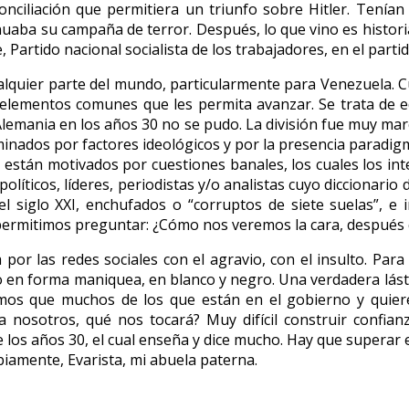
onciliación que permitiera un triunfo sobre Hitler. Tenía
nuaba su campaña de terror. Después, lo que vino es historia
, Partido nacional socialista de los trabajadores, en el part
ualquier parte del mundo, particularmente para Venezuela. 
 elementos comunes que les permita avanzar. Se trata de ed
n Alemania en los años 30 no se pudo. La división fue muy mar
minados por factores ideológicos y por la presencia paradig
ión, están motivados por cuestiones banales, los cuales los 
líticos, líderes, periodistas y/o analistas cuyo diccionario 
o del siglo XXI, enchufados o “corruptos de siete suelas”,
 permitimos preguntar: ¿Cómo nos veremos la cara, después
da por las redes sociales con el agravio, con el insulto. Pa
do en forma maniquea, en blanco y negro. Una verdadera lásti
mos que muchos de los que están en el gobierno y quier
 nosotros, qué nos tocará? Muy difícil construir confianza
los años 30, el cual enseña y dice mucho. Hay que superar e
sabiamente, Evarista, mi abuela paterna.