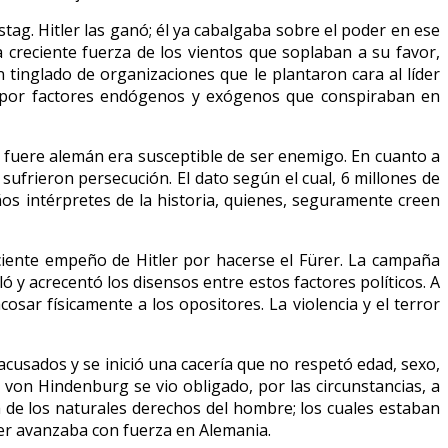
tag. Hitler las ganó; él ya cabalgaba sobre el poder en ese
la creciente fuerza de los vientos que soplaban a su favor,
 tinglado de organizaciones que le plantaron cara al líder
s, por factores endógenos y exógenos que conspiraban en
o fuere alemán era susceptible de ser enemigo. En cuanto a
sufrieron persecución. El dato según el cual, 6 millones de
ños intérpretes de la historia, quienes, seguramente creen
ciente empeño de Hitler por hacerse el Fürer. La campaña
ó y acrecentó los disensos entre estos factores políticos. A
sar físicamente a los opositores. La violencia y el terror
acusados y se inició una cacería que no respetó edad, sexo,
 von Hindenburg se vio obligado, por las circunstancias, a
a de los naturales derechos del hombre; los cuales estaban
ler avanzaba con fuerza en Alemania.