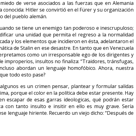
n miedo de verse asociados a las fuerzas que en Alemania
 conocida: Hitler se convirtió en el Fürer y su organización
ido del pueblo alemán.
Cuando se tiene un enemigo tan poderoso e inescrupuloso;
ificar una unidad que permita el regreso a la normalidad
cada y los elementos que incidieron en ésta, adelantaron el
mática de Stalin en ese desastre. En tanto que en Venezuela
interpretamos como un irresponsable ego de los dirigentes y
de improperios, insultos no finaliza: “Traidores, tránsfugas,
 e incluso abordan un lenguaje homofóbico. Ahora, nuestra
 que todo esto pase?
ra algunos es un crimen pensar, plantear y formular salidas
ma, porque el color en la política debe estar presente. Hay
en escapar de esas garras ideologicas, qué podrán estar
 con tanto insulto e insitir en ello es muy grave. Sería
se lenguaje hiriente. Recuerdo un viejo dicho: “Después de