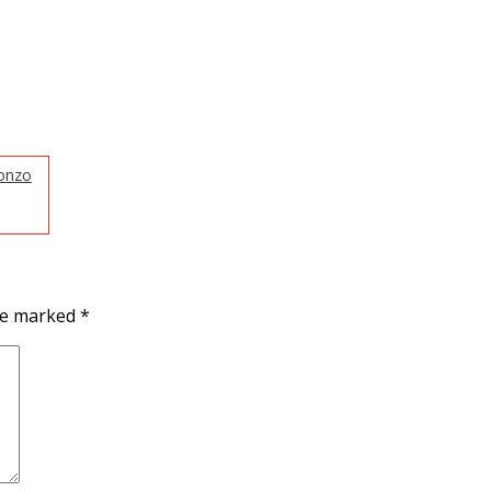
fonzo
are marked
*