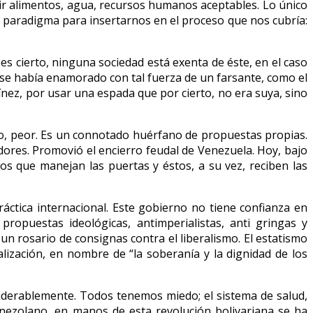
cir alimentos, agua, recursos humanos aceptables. Lo único
de paradigma para insertarnos en el proceso que nos cubría:
es cierto, ninguna sociedad está exenta de éste, en el caso
 se había enamorado con tal fuerza de un farsante, como el
ínez, por usar una espada que por cierto, no era suya, sino
ero, peor. Es un connotado huérfano de propuestas propias.
dores. Promovió el encierro feudal de Venezuela. Hoy, bajo
los que manejan las puertas y éstos, a su vez, reciben las
áctica internacional. Este gobierno no tiene confianza en
ropuestas ideológicas, antimperialistas, anti gringas y
 un rosario de consignas contra el liberalismo. El estatismo
alización, en nombre de “la soberanía y la dignidad de los
siderablemente. Todos tenemos miedo; el sistema de salud,
enezolano, en manos de esta revolución bolivariana se ha