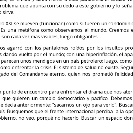
n problema que apunta con su dedo a este gobierno y lo señal
 sirve.
glo XXI se mueven (funcionan) como si fueren un condominio
. Es una metáfora como observamos al mundo. Creemos es
son cada vez más visibles, luego obligantes.
nos agarró con los pantalones roídos por los insultos pro
dando vuelta por el mundo; con una hiperinflación, el apar
 parecen unos mendigos en un país petrolero; luego, como dijo
cómo enfrentar la crisis. El sistema de salud no existe. Seg
gado del Comandante eterno, quien nos prometió felicidad
n punto de encuentro para enfrentar el drama que nos ater
s que quieren un cambio democrático y pacífico. Debemos a
 decía anteriormente: “sacarnos un ojo para verlo”. Buscar 
país. Busquemos que el frente internacional perciba a la o
obierno, no veo, porqué no hacerlo. Buscar un espacio do