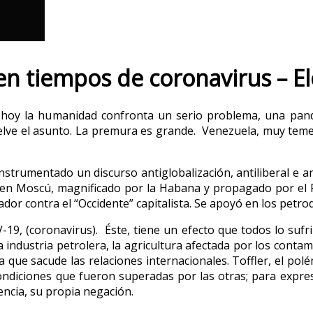
 en tiempos de coronavirus – 
hoy la humanidad confronta un serio problema, una pandem
lve el asunto. La premura es grande. Venezuela, muy temero
trumentado un discurso antiglobalización, antiliberal e ant
en Moscú, magnificado por la Habana y propagado por el Fo
dor contra el “Occidente” capitalista. Se apoyó en los petro
9, (coronavirus). Éste, tiene un efecto que todos lo sufrim
ndustria petrolera, la agricultura afectada por los contami
a que sacude las relaciones internacionales. Toffler, el polé
condiciones que fueron superadas por las otras; para expres
encia, su propia negación.