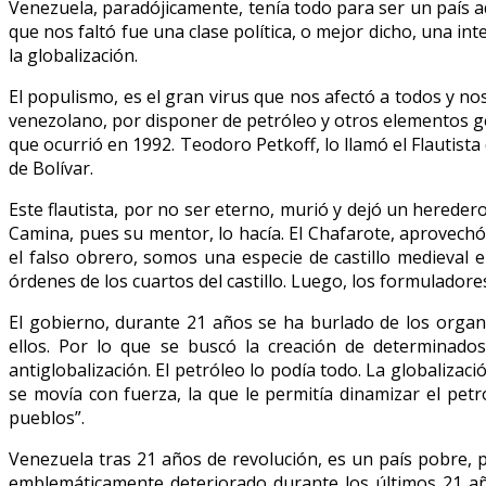
Venezuela, paradójicamente, tenía todo para ser un país a
que nos faltó fue una clase política, o mejor dicho, una i
la globalización.
El populismo, es el gran virus que nos afectó a todos y no
venezolano, por disponer de petróleo y otros elementos ge
que ocurrió en 1992. Teodoro Petkoff, lo llamó el Flautist
de Bolívar.
Este flautista, por no ser eterno, murió y dejó un herede
Camina, pues su mentor, lo hacía. El Chafarote, aprovechó
el falso obrero, somos una especie de castillo medieval e
órdenes de los cuartos del castillo. Luego, los formulado
El gobierno, durante 21 años se ha burlado de los organi
ellos. Por lo que se buscó la creación de determinados
antiglobalización. El petróleo lo podía todo. La globalizac
se movía con fuerza, la que le permitía dinamizar el petr
pueblos”.
Venezuela tras 21 años de revolución, es un país pobre, 
emblemáticamente deteriorado durante los últimos 21 año