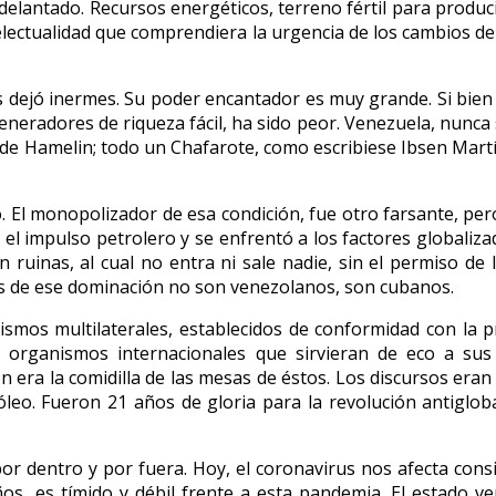
delantado. Recursos energéticos, terreno fértil para produ
ntelectualidad que comprendiera la urgencia de los cambios 
s dejó inermes. Su poder encantador es muy grande. Si bien 
neradores de riqueza fácil, ha sido peor. Venezuela, nunca
a de Hamelin; todo un Chafarote, como escribiese Ibsen Mart
ro. El monopolizador de esa condición, fue otro farsante, p
 el impulso petrolero y se enfrentó a los factores globaliza
n ruinas, al cual no entra ni sale nadie, sin el permiso de 
res de ese dominación no son venezolanos, son cubanos.
smos multilaterales, establecidos de conformidad con la pr
 organismos internacionales que sirvieran de eco a sus p
ión era la comidilla de las mesas de éstos. Los discursos eran
óleo. Fueron 21 años de gloria para la revolución antiglob
por dentro y por fuera. Hoy, el coronavirus nos afecta con
s, es tímido y débil frente a esta pandemia. El estado v