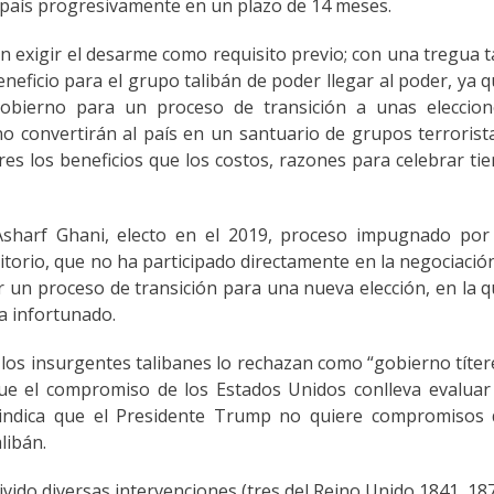
 país progresivamente en un plazo de 14 meses.
 exigir el desarme como requisito previo; con una tregua 
eficio para el grupo talibán de poder llegar al poder, ya 
gobierno para un proceso de transición a unas eleccion
o convertirán al país en un santuario de grupos terrorist
s los beneficios que los costos, razones para celebrar ti
Asharf Ghani, electo en el 2019, proceso impugnado por 
ritorio, que no ha participado directamente en la negociació
 un proceso de transición para una nueva elección, en la 
ta infortunado.
los insurgentes talibanes lo rechazan como “gobierno títer
que el compromiso de los Estados Unidos conlleva evaluar
 indica que el Presidente Trump no quiere compromisos 
alibán.
ivido diversas intervenciones (tres del Reino Unido 1841, 18