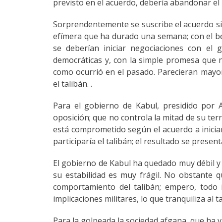
previsto en el acuerdo, debería abandonar el
Sorprendentemente se suscribe el acuerdo sin
efímera que ha durado una semana; con el ben
se deberían iniciar negociaciones con el 
democráticas y, con la simple promesa que n
como ocurrió en el pasado. Parecieran mayore
el talibán. .
Para el gobierno de Kabul, presidido por 
oposición; que no controla la mitad de su ter
está comprometido según el acuerdo a iniciar
participaría el talibán; el resultado se presen
El gobierno de Kabul ha quedado muy débil y 
su estabilidad es muy frágil. No obstante 
comportamiento del talibán; empero, todo
implicaciones militares, lo que tranquiliza al t
Para la golpeada la sociedad afgana, que ha v