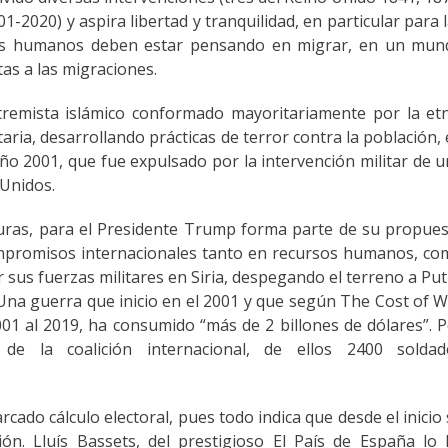
-2020) y aspira libertad y tranquilidad, en particular para 
pos humanos deben estar pensando en migrar, en un mun
as a las migraciones.
tremista islámico conformado mayoritariamente por la et
aria, desarrollando prácticas de terror contra la población,
año 2001, que fue expulsado por la intervención militar de 
 Unidos.
turas, para el Presidente Trump forma parte de su propue
compromisos internacionales tanto en recursos humanos, c
r sus fuerzas militares en Siria, despegando el terreno a Put
Una guerra que inicio en el 2001 y que según The Cost of 
01 al 2019, ha consumido “más de 2 billones de dólares”. 
de la coalición internacional, de ellos 2400 soldad
do cálculo electoral, pues todo indica que desde el inicio
ón. Lluís Bassets, del prestigioso El País de España lo