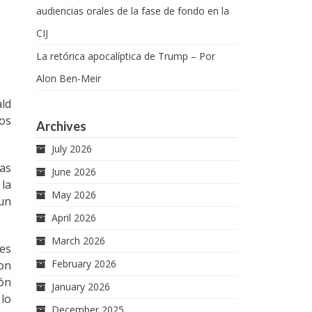
audiencias orales de la fase de fondo en la
CIJ
La retórica apocalíptica de Trump – Por
Alon Ben-Meir
ald
mos
Archives
July 2026
das
June 2026
la
May 2026
 un
April 2026
March 2026
les
February 2026
con
ión
January 2026
lo
December 2025