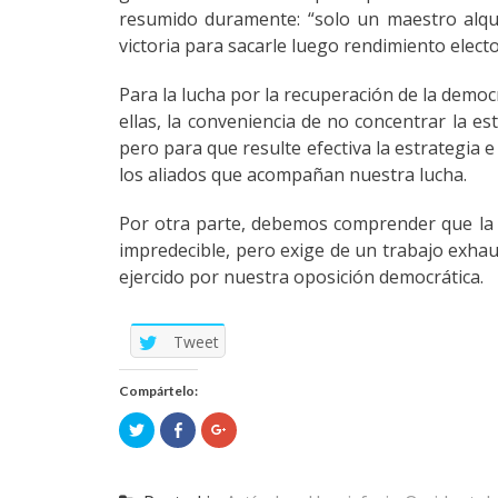
resumido duramente: “solo un maestro alqui
victoria para sacarle luego rendimiento electo
Para la lucha por la recuperación de la demo
ellas, la conveniencia de no concentrar la e
pero para que resulte efectiva la estrategia e
los aliados que acompañan nuestra lucha.
Por otra parte, debemos comprender que la n
impredecible, pero exige de un trabajo exhau
ejercido por nuestra oposición democrática.
Tweet
Compártelo:
Click
Click
Click
to
to
to
share
share
share
on
on
on
Twitter
Facebook
Google+
(Opens
(Opens
(Opens