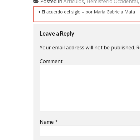
Posted in
Artículos
,
Hemisferio Occidental
in
in
in
new
new
new
Post navigation
window)
window)
window)
El acuerdo del siglo – por María Gabriela Mata
Leave a Reply
Your email address will not be published.
R
Comment
Name
*