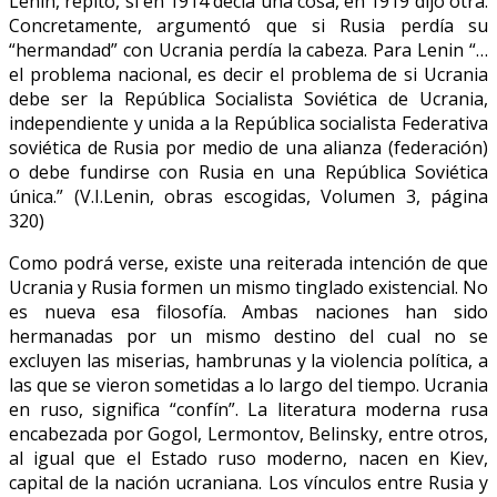
Lenin, repito, si en 1914 decía una cosa, en 1919 dijo otra.
Concretamente, argumentó que si Rusia perdía su
“hermandad” con Ucrania perdía la cabeza. Para Lenin “…
el problema nacional, es decir el problema de si Ucrania
debe ser la República Socialista Soviética de Ucrania,
independiente y unida a la República socialista Federativa
soviética de Rusia por medio de una alianza (federación)
o debe fundirse con Rusia en una República Soviética
única.” (V.I.Lenin, obras escogidas, Volumen 3, página
320)
Como podrá verse, existe una reiterada intención de que
Ucrania y Rusia formen un mismo tinglado existencial. No
es nueva esa filosofía. Ambas naciones han sido
hermanadas por un mismo destino del cual no se
excluyen las miserias, hambrunas y la violencia política, a
las que se vieron sometidas a lo largo del tiempo. Ucrania
en ruso, significa “confín”. La literatura moderna rusa
encabezada por Gogol, Lermontov, Belinsky, entre otros,
al igual que el Estado ruso moderno, nacen en Kiev,
capital de la nación ucraniana. Los vínculos entre Rusia y