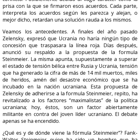
prisa con la que se firmaron esos acuerdos. Cada parte,
interpreta los acuerdos según les parezca y alejan, o
mejor dicho, retardan una solución rauda a los mismos.
Veamos los antecedentes. A finales del año pasado
Zelensky, expresó que Ucrania no haría ningún tipo de
concesión que traspasara la línea roja. Días después,
anunció su respaldo a la propuesta de la formula
Steinmeier. La misma apunta, supuestamente a superar
el estado de tensión bélica entre Rusia y Ucrania, tensión
que ha generado la cifra de más de 14 mil muertos, miles
de heridos, amén del desastre económico que se ha
incubado en la nación ucraniana. Esta propuesta de
Zelensky de adherirse a la formula Steinmeier, repito, ha
revitalizado a los factores “maximalistas” de la política
ucraniana; hoy, éstos, son un factor abiertamente
militante en contra del joven líder ucraniano. El debate
apenas se ha encendido.
¿Qué es y de dónde viene la fórmula Steinmeier”? Fank-
Walter Steinmeier quien ha sido un hombre que ha