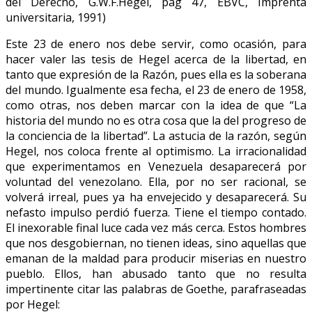
del Derecho, G.W.F.Hegel, pag 47, EBVC, Imprenta
universitaria, 1991)
Este 23 de enero nos debe servir, como ocasión, para
hacer valer las tesis de Hegel acerca de la libertad, en
tanto que expresión de la Razón, pues ella es la soberana
del mundo. Igualmente esa fecha, el 23 de enero de 1958,
como otras, nos deben marcar con la idea de que “La
historia del mundo no es otra cosa que la del progreso de
la conciencia de la libertad”. La astucia de la razón, según
Hegel, nos coloca frente al optimismo. La irracionalidad
que experimentamos en Venezuela desaparecerá por
voluntad del venezolano. Ella, por no ser racional, se
volverá irreal, pues ya ha envejecido y desaparecerá. Su
nefasto impulso perdió fuerza. Tiene el tiempo contado.
El inexorable final luce cada vez más cerca. Estos hombres
que nos desgobiernan, no tienen ideas, sino aquellas que
emanan de la maldad para producir miserias en nuestro
pueblo. Ellos, han abusado tanto que no resulta
impertinente citar las palabras de Goethe, parafraseadas
por Hegel: