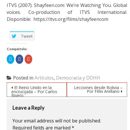
ITVS (2007). Shayfeen.com: We’re Watching You. Global
voices. Co-production of ITVS International.
Disponible: https://itvs.org/films/shayfeencom
Tweet
Compártelo:
Click
Click
Click
to
to
to
share
share
share
on
on
on
Twitter
Facebook
Google+
(Opens
(Opens
(Opens
Posted in
Artículos
,
Democracia y DDHH
in
in
in
new
new
new
Post navigation
window)
window)
window)
El Reino Unido en la
Lecciones desde Bolivia –
Por Félix Arellano
encrucijada – Por Carlos
Bivero
Leave a Reply
Your email address will not be published.
Required fields are marked
*