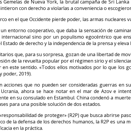
s Gemelas de Nueva York, la brutal campaña de Sri Lanka co
tieron con derecho a violarlas a conveniencia o escogieron 
rco en el que Occidente pierde poder, las armas nucleares 
un entorno cooperativo, que daba la sensación de caminar
internacional sino por un populismo egocéntrico que ensalz
 el Estado de derecho y la independencia de la prensa y elev
itarios que, para su sorpresa, gozan de una libertad de mo
ón de la revuelta popular por el régimen sirio y el silencia
r en este sentido. «Todos ellos motivados por lo que los 
y poder, 2019).
 acciones que no pueden ser consideradas guerras en su s
n Ucrania, ahora se hace notar en el mar de Azov e inten
dente en su consulado en Estambul. China condenó a muerte 
ases para una posible solución de dos estados.
la «responsabilidad de proteger» (R2P) que busca abrirse pas
co de la defensa de los derechos humanos, la R2P es una mue
cacia en la práctica.