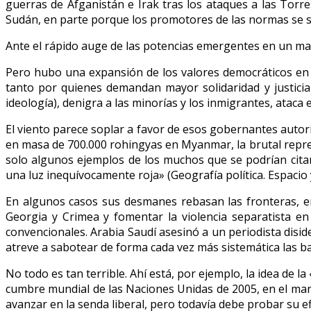
guerras de Afganistán e Irak tras los ataques a las Torre
Sudán, en parte porque los promotores de las normas se sin
Ante el rápido auge de las potencias emergentes en un ma
Pero hubo una expansión de los valores democráticos en 
tanto por quienes demandan mayor solidaridad y justicia 
ideología), denigra a las minorías y los inmigrantes, ataca
El viento parece soplar a favor de esos gobernantes autor
en masa de 700.000 rohingyas en Myanmar, la brutal represi
solo algunos ejemplos de los muchos que se podrían cita
una luz inequívocamente roja» (Geografía política. Espacio 
En algunos casos sus desmanes rebasan las fronteras, en
Georgia y Crimea y fomentar la violencia separatista e
convencionales. Arabia Saudí asesinó a un periodista disi
atreve a sabotear de forma cada vez más sistemática las b
No todo es tan terrible. Ahí está, por ejemplo, la idea de 
cumbre mundial de las Naciones Unidas de 2005, en el mar
avanzar en la senda liberal, pero todavía debe probar su efi