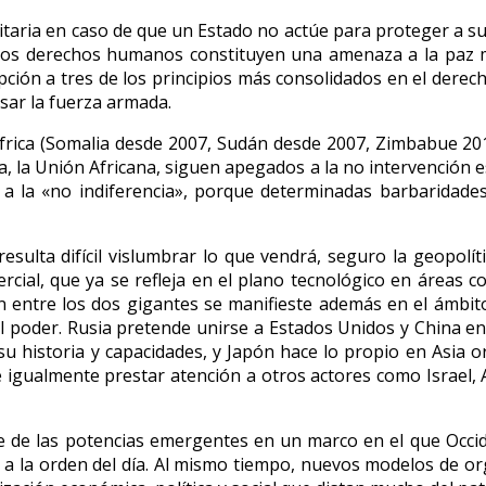
itaria en caso de que un Estado no actúe para proteger a su 
e los derechos humanos constituyen una amenaza a la paz 
pción a tres de los principios más consolidados en el derecho
usar la fuerza armada.
África (Somalia desde 2007, Sudán desde 2007, Zimbabue 2019
a, la Unión Africana, siguen apegados a la no intervención e
» a la «no indiferencia», porque determinadas barbaridade
 resulta difícil vislumbrar lo que vendrá, seguro la geopol
cial, que ya se refleja en el plano tecnológico en áreas co
 entre los dos gigantes se manifieste además en el ámbito 
 poder. Rusia pretende unirse a Estados Unidos y China en 
historia y capacidades, y Japón hace lo propio en Asia ori
 igualmente prestar atención a otros actores como Israel, 
ge de las potencias emergentes en un marco en el que Occid
án a la orden del día. Al mismo tiempo, nuevos modelos de o