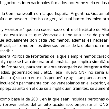
bligaciones internacionales firmados por Venezuela en las 
r a la Commonwealth en la que España, Argentina, Guatem
ranía que poseen idéntico origen; tal cual hacen los miem
y Fronteras” que sea coordinado entre el Instituto de Alto
l de esta idea es que Venezuela tiene una serie de prob
ue actualmente son cada vez menos, además es necesario
Brasil, así como en los diversos temas de la diplomacia mun
scribir.
rdadera Política de Fronteras de la que siempre hemos carec
nal ya que se trata de una problemática que implica simultán
de Fronteras, para ser un ente encargado de integrar a disti
gobernaciones , etc.), ese nuevo CNF no sería un min
tro) sino un ente más pequeño y ágil que pueda tener imp
 vinculación permanente con los venezolanos en el exterior,
omplejo asunto en el que se simplifiquen trámites, se aume
omo base la de 2001, en la que sean incluidas personas de l
s (provenientes del ámbito académico, empresarial, ONG´