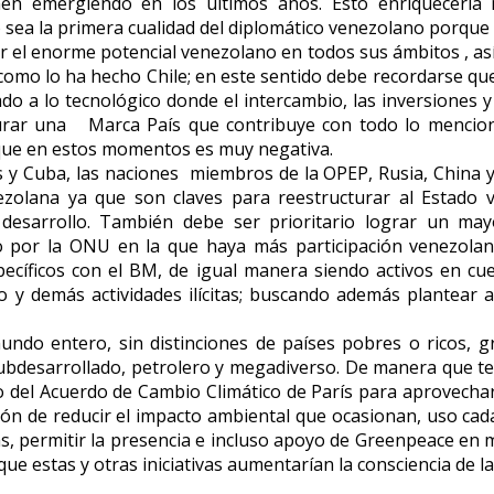
en emergiendo en los últimos años. Esto enriquecería
sea la primera cualidad del diplomático venezolano porque s
ar el enorme potencial venezolano en todos sus ámbitos , 
como lo ha hecho Chile; en este sentido debe recordarse que 
a lo tecnológico donde el intercambio, las inversiones y 
igurar una Marca País que contribuye con todo lo mencio
que en estos momentos es muy negativa.
 y Cuba, las naciones miembros de la OPEP, Rusia, China y
zolana ya que son claves para reestructurar al Estado ven
al desarrollo. También debe ser prioritario lograr un m
o por la ONU en la que haya más participación venezola
pecíficos con el BM, de igual manera siendo activos en 
mo y demás actividades ilícitas; buscando además plantear
mundo entero, sin distinciones de países pobres o ricos,
ubdesarrollado, petrolero y megadiverso. De manera que ten
del Acuerdo de Cambio Climático de París para aprovecharlo 
ción de reducir el impacto ambiental que ocasionan, uso ca
, permitir la presencia e incluso apoyo de Greenpeace en m
 que estas y otras iniciativas aumentarían la consciencia de 