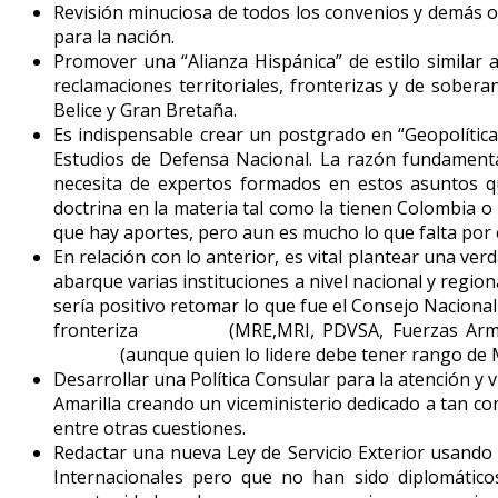
Revisión minuciosa de todos los convenios y demás o
para la nación.
Promover una “Alianza Hispánica” de estilo simila
reclamaciones territoriales, fronterizas y de sobe
Belice y Gran Bretaña.
Es indispensable crear un postgrado en “Geopolítica 
Estudios de Defensa Nacional. La razón fundamenta
necesita de expertos formados en estos asuntos q
doctrina en la materia tal como la tienen Colombia o 
que hay aportes, pero aun es mucho lo que falta por e
En relación con lo anterior, es vital plantear una ve
abarque varias instituciones a nivel nacional y regio
sería positivo retomar lo que fue el Consejo Nacional 
fronteriza (MRE,MRI, PDVSA, Fuerzas Armadas, 
(aunque quien lo lidere debe tener rango de Minis
Desarrollar una Política Consular para la atención y
Amarilla creando un viceministerio dedicado a tan c
entre otras cuestiones.
Redactar una nueva Ley de Servicio Exterior usando c
Internacionales pero que no han sido diplomático