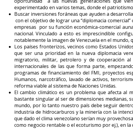
oportunidad a las nuevas generaciones que vien
experimentado en varios temas, donde el patriotismo 
Buscar inversiones foráneas que ayuden a desarroll
con el objetivo de lograr una “diplomacia comercial” 
empresas por su función económica-comercial aunado 
nacional. Vinculado a esto es imprescindible conf
notablemente la imagen de Venezuela en el mundo, 
Los países fronterizos, vecinos como Estados Unidos
que ser una prioridad en la nueva diplomacia vene
migratorio, militar, petrolero y de cooperación 
internacionales de las que forma parte, empezand
programas de financiamiento del FMI, proyectos es
Humanos, narcotráfico, lavado de activos, terroris
reforma viable al sistema de Naciones Unidas.
El cambio climático es un problema que afecta al 
bastante singular al ser de dimensiones medianas, s
mundo, por lo tanto nuestro país debe seguir dentro 
industria de hidrocarburos y la minería con la inten
que dado el clima venezolano serían muy provechosas
como negocio rentable o el ecoturismo por ej.), en la