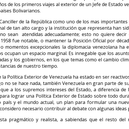
ños de los primeros viajes al exterior de un Jefe de Estado v
aíses Bolivarianos.
anciller de la República como uno de los mas importantes 
al de tan alto cargo y la institución que representa han si
 no sean atendidas adecuadamente; esto no quiere decir
1958 fue notable, o mantener la Posición Oficial por década
o momentos excepcionales la diplomacia venezolana ha est
os ocupan un espacio marginal. Es innegable que los asunto
adas y los gobiernos, en los que temas como el cambio clim
nstancias de nuestro tiempo.
 la Política Exterior de Venezuela ha estado en ser reactivos
go no se hace nada, también Venezuela en gran parte de su
 que a los supremos intereses del Estado, a diferencia de
ara lograr una Política Exterior de Estado sobre todo dura
o país y el mundo actual, un plan para formular una nueva
considero necesario contribuir al debate con algunas ideas p
 vista pragmático y realista, a sabiendas que el resto d