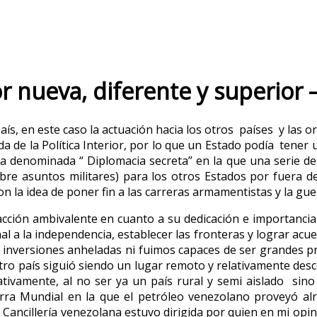
or nueva, diferente y superior 
 país, en este caso la actuación hacia los otros países y la
ada de la Política Interior, por lo que un Estado podía ten
 la denominada “ Diplomacia secreta” en la que una serie d
bre asuntos militares) para los otros Estados por fuera d
n la idea de poner fin a las carreras armamentistas y la gue
 acción ambivalente en cuanto a su dedicación e importancia 
l a la independencia, establecer las fronteras y lograr acu
las inversiones anheladas ni fuimos capaces de ser grandes
stro país siguió siendo un lugar remoto y relativamente des
ativamente, al no ser ya un país rural y semi aislado sin
rra Mundial en la que el petróleo venezolano proveyó al
ancillería venezolana estuvo dirigida por quien en mi opini