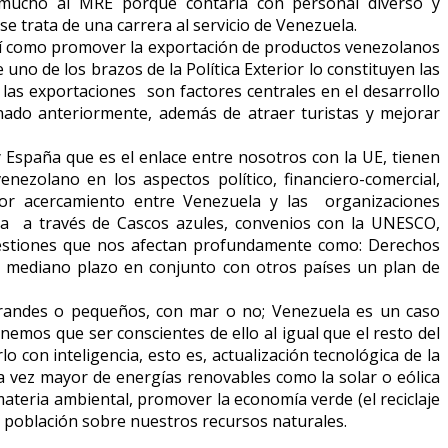
 mucho al MRE porque contaría con personal diverso y
e trata de una carrera al servicio de Venezuela.
así como promover la exportación de productos venezolanos
uno de los brazos de la Política Exterior lo constituyen las
las exportaciones son factores centrales en el desarrollo
nado anteriormente, además de atraer turistas y mejorar
 España que es el enlace entre nosotros con la UE, tienen
ezolano en los aspectos político, financiero-comercial,
ayor acercamiento entre Venezuela y las organizaciones
na a través de Cascos azules, convenios con la UNESCO,
cuestiones que nos afectan profundamente como: Derechos
 a mediano plazo en conjunto con otros países un plan de
 grandes o pequeños, con mar o no; Venezuela es un caso
emos que ser conscientes de ello al igual que el resto del
con inteligencia, esto es, actualización tecnológica de la
da vez mayor de energías renovables como la solar o eólica
ateria ambiental, promover la economía verde (el reciclaje
la población sobre nuestros recursos naturales.