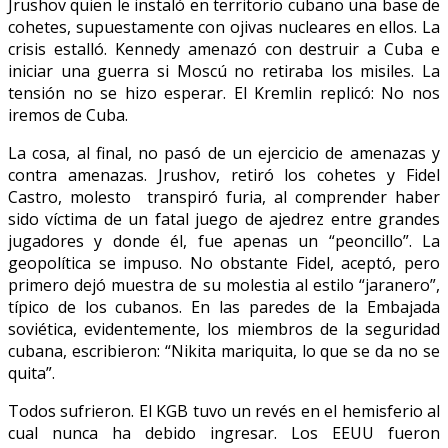
Jrushov quien le instaló en territorio cubano una base de
cohetes, supuestamente con ojivas nucleares en ellos. La
crisis estalló. Kennedy amenazó con destruir a Cuba e
iniciar una guerra si Moscú no retiraba los misiles. La
tensión no se hizo esperar. El Kremlin replicó: No nos
iremos de Cuba.
La cosa, al final, no pasó de un ejercicio de amenazas y
contra amenazas. Jrushov, retiró los cohetes y Fidel
Castro, molesto transpiró furia, al comprender haber
sido víctima de un fatal juego de ajedrez entre grandes
jugadores y donde él, fue apenas un “peoncillo”. La
geopolítica se impuso. No obstante Fidel, aceptó, pero
primero dejó muestra de su molestia al estilo “jaranero”,
típico de los cubanos. En las paredes de la Embajada
soviética, evidentemente, los miembros de la seguridad
cubana, escribieron: “Nikita mariquita, lo que se da no se
quita”.
Todos sufrieron. El KGB tuvo un revés en el hemisferio al
cual nunca ha debido ingresar. Los EEUU fueron