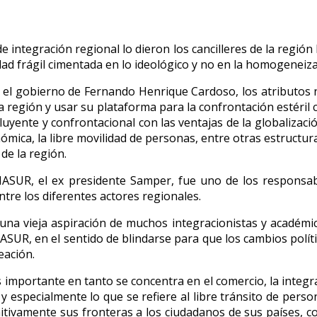
 integración regional lo dieron los cancilleres de la región
d frágil cimentada en lo ideológico y no en la homogeneizac
e el gobierno de Fernando Henrique Cardoso, los atributos 
en la región y usar su plataforma para la confrontación estér
xcluyente y confrontacional con las ventajas de la globaliza
onómica, la libre movilidad de personas, entre otras estructur
de la región.
NASUR, el ex presidente Samper, fue uno de los responsable
tre los diferentes actores regionales.
a vieja aspiración de muchos integracionistas y académicos
NASUR, en el sentido de blindarse para que los cambios polí
eación.
 importante en tanto se concentra en el comercio, la integr
 especialmente lo que se refiere al libre tránsito de person
itivamente sus fronteras a los ciudadanos de sus países, c