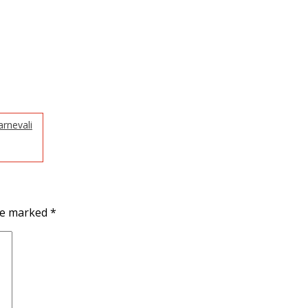
arnevali
are marked
*