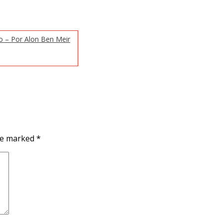
no – Por Alon Ben Meir
are marked
*