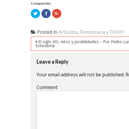
Compártelo:
Click
Click
Click
to
to
to
share
share
share
on
on
on
Twitter
Facebook
Google+
(Opens
(Opens
(Opens
Posted in
Artículos
,
Democracia y DDHH
in
in
in
new
new
new
Post navigation
window)
window)
window)
El siglo XXI, retos y posibilidades – Por Pedro Lui
Echeverría
Leave a Reply
Your email address will not be published.
R
Comment