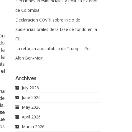
Elecciones Presidenciales y Política Exterior
de Colombia
Declaracion COVRI sobre inicio de
audiencias orales de la fase de fondo en la
ión
CIJ
ado
La retórica apocalíptica de Trump – Por
 la
la
Alon Ben-Meir
más
 el
Archives
July 2026
una
June 2026
 de
a,
May 2026
se
April 2026
ue
os
March 2026