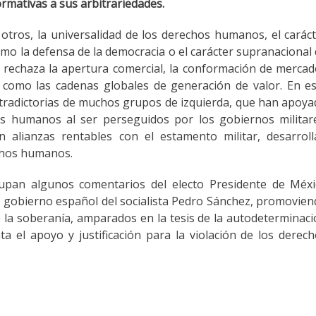
rmativas a sus arbitrariedades.
otros, la universalidad de los derechos humanos, el carác
mo la defensa de la democracia o el carácter supranacional
n rechaza la apertura comercial, la conformación de merca
 como las cadenas globales de generación de valor. En e
ntradictorias de muchos grupos de izquierda, que han apoy
s humanos al ser perseguidos por los gobiernos militare
alianzas rentables con el estamento militar, desarroll
echos humanos.
upan algunos comentarios del electo Presidente de Méxi
 gobierno español del socialista Pedro Sánchez, promovie
e la soberanía, amparados en la tesis de la autodeterminac
a el apoyo y justificación para la violación de los derec