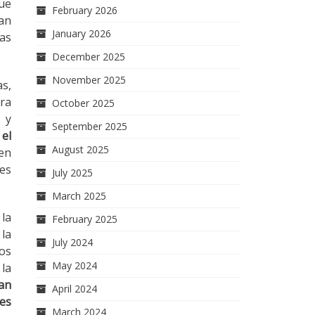
que
February 2026
han
January 2026
tas
December 2025
November 2025
as,
ra
October 2025
 y
September 2025
 el
August 2025
en
nes
July 2025
March 2025
la
February 2025
 la
July 2024
nos
May 2024
 la
han
April 2024
les
March 2024