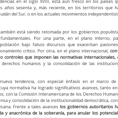
encias en el siglo XVIII, está aún fresco en los países 
s años sesenta y, más reciente, en los territorios que 
dán del Sur, o en los actuales movimientos independentis
a también está siendo retomada por los gobiernos populist
s fundamentales. Por una parte, en el plano interno, pa
población bajo falsos discursos que exacerban pasiones
namiento crítico. Por otra, en el plano internacional,
con
s o controles que imponen las normativas internacionales,
os derechos humanos y la consolidación de las institucio
nueva tendencia, con especial énfasis en el marco de 
uya normativa ha logrado significativos avances, tanto en
os, con la Comisión Interamericana de los Derechos Huma
nsa y consolidación de la institucionalidad democrática, con
cana. Frente a tales avances
los gobiernos autoritarios 
da y anacrónica de la soberanía, para anular los potencia