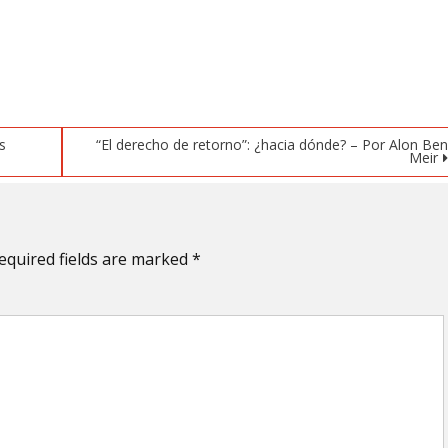
s
“El derecho de retorno”: ¿hacia dónde? – Por Alon Be
Meir
equired fields are marked
*